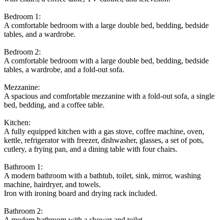
Bedroom 1:

A comfortable bedroom with a large double bed, bedding, bedside 
tables, and a wardrobe.

Bedroom 2:

A comfortable bedroom with a large double bed, bedding, bedside 
tables, a wardrobe, and a fold-out sofa.

Mezzanine:

A spacious and comfortable mezzanine with a fold-out sofa, a single 
bed, bedding, and a coffee table.

Kitchen:

A fully equipped kitchen with a gas stove, coffee machine, oven, 
kettle, refrigerator with freezer, dishwasher, glasses, a set of pots, 
cutlery, a frying pan, and a dining table with four chairs.

Bathroom 1:

A modern bathroom with a bathtub, toilet, sink, mirror, washing 
machine, hairdryer, and towels.

Iron with ironing board and drying rack included.

Bathroom 2:

A modern bathroom with a shower and toilet.
