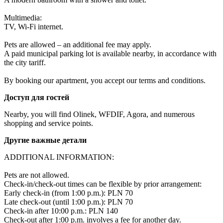
Multimedia:

TV, Wi-Fi internet.

Pets are allowed – an additional fee may apply.

A paid municipal parking lot is available nearby, in accordance with 
the city tariff.

By booking our apartment, you accept our terms and conditions.
Доступ для гостей
Nearby, you will find Olinek, WFDIF, Agora, and numerous 
shopping and service points.
Другие важные детали
ADDITIONAL INFORMATION:

Pets are not allowed.

Check-in/check-out times can be flexible by prior arrangement:

Early check-in (from 1:00 p.m.): PLN 70 

Late check-out (until 1:00 p.m.): PLN 70 

Check-in after 10:00 p.m.: PLN 140 

Check-out after 1:00 p.m. involves a fee for another day.