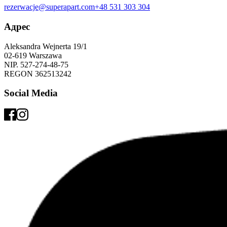
rezerwacje@superapart.com
+48 531 303 304
Адрес
Aleksandra Wejnerta 19/1 
02-619 Warszawa 
NIP. 527-274-48-75 
REGON 362513242 
Social Media