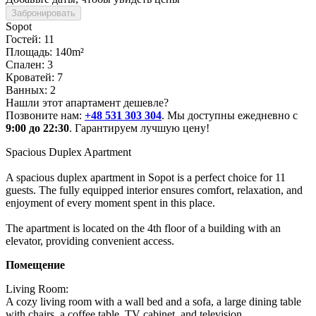
Забронировать
Sopot
Гостей: 11
Площадь: 140m²
Спален: 3
Кроватей: 7
Ванных: 2
Нашли этот апартамент дешевле?
Позвоните нам:
+48 531 303 304
. Мы доступны ежедневно с
9:00 до 22:30
. Гарантируем лучшую цену!
Spacious Duplex Apartment

A spacious duplex apartment in Sopot is a perfect choice for 11 
guests. The fully equipped interior ensures comfort, relaxation, and 
enjoyment of every moment spent in this place.

The apartment is located on the 4th floor of a building with an 
elevator, providing convenient access.
Помещение
Living Room:

A cozy living room with a wall bed and a sofa, a large dining table 
with chairs, a coffee table, TV cabinet, and television.
