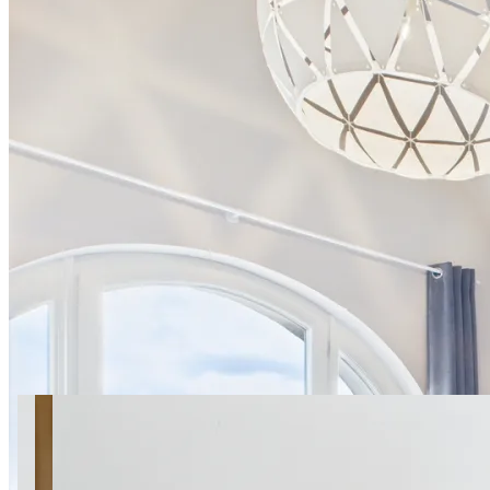
32 фото
SuperApart Sopot Centre –
Hidden Gem by the Pier