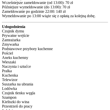
Wcześniejsze zameldowanie (od 13:00): 70 zł 

Późniejsze wymeldowanie (do 13:00): 70 zł 

Zameldowanie po godzinie 22:00: 140 zł 

Wymeldowanie po 13:00 wiąże się z opłatą za kolejną dobę.
Udogodnienia
Czujnik dymu
Prywatne wejście
Zamrażarka
Zmywarka
Podstawowe przybory kuchenne
Pościel
Aneks kuchenny
Wieszaki
Naczynia i sztućce
Pralka
Kuchenka
Telewizor
Suszarka na ubrania
Lodówka
Czujnik tlenku węgla
Szampon
Kieliszki do wina
Przestrzeń do pracy