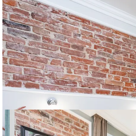
13 zdjęć
SuperApart Wojska Polskiego
29