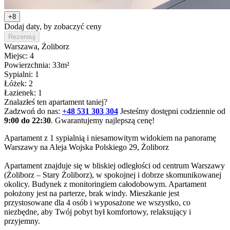
+8
Dodaj daty, by zobaczyć ceny
Rezerwuj
Warszawa
, Żoliborz
Miejsc: 4
Powierzchnia: 33m²
Sypialni: 1
Łóżek: 2
Łazienek: 1
Znalazłeś ten apartament taniej?
Zadzwoń do nas:
+48 531 303 304
Jesteśmy dostępni codziennie od
9:00 do 22:30
. Gwarantujemy najlepszą cenę!
Apartament z 1 sypialnią i niesamowitym widokiem na panoramę 
Warszawy na Aleja Wojska Polskiego 29, Żoliborz

Apartament znajduje się w bliskiej odległości od centrum Warszawy 
(Żoliborz – Stary Żoliborz), w spokojnej i dobrze skomunikowanej 
okolicy. Budynek z monitoringiem całodobowym. Apartament 
położony jest na parterze, brak windy. Mieszkanie jest 
przystosowane dla 4 osób i wyposażone we wszystko, co 
niezbędne, aby Twój pobyt był komfortowy, relaksujący i 
przyjemny.