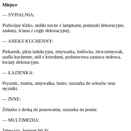
Miejsce
— SYPIALNIA:

Podwójne łóżko, stoliki nocne z lampkami, poduszki dekoracyjne, 
zasłony, ściana z cegły dekoracyjnej.

— ANEKS KUCHENNY:

Piekarnik, płyta indukcyjna, zmywarka, lodówka, zlewozmywak, 
szafki kuchenne, stół z krzesłami, podstawowa zastawa stołowa, 
kwiaty dekoracyjne.

— ŁAZIENKA:

Prysznic, toaleta, umywalka, lustro, suszarka do włosów oraz 
ręczniki.

— INNE:

Żelazko z deską do prasowania, suszarka na pranie.

— MULTIMEDIA:

Telewizja, Internet Wi-Fi.
