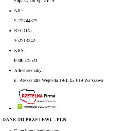
SuperApart Sp. z o. o.
NIP: 
5272744875
REGON: 
362513242
KRS: 
0000575621
Adres siedziby: 
ul. Aleksandra Wejnerta 19/1, 02-619 Warszawa
DANE DO PRZELEWU - PLN
Dane konta bankowego: 