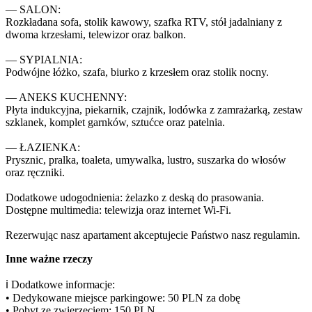
— SALON:

Rozkładana sofa, stolik kawowy, szafka RTV, stół jadalniany z 
dwoma krzesłami, telewizor oraz balkon.

— SYPIALNIA:

Podwójne łóżko, szafa, biurko z krzesłem oraz stolik nocny.

— ANEKS KUCHENNY:

Płyta indukcyjna, piekarnik, czajnik, lodówka z zamrażarką, zestaw 
szklanek, komplet garnków, sztućce oraz patelnia.

— ŁAZIENKA:

Prysznic, pralka, toaleta, umywalka, lustro, suszarka do włosów 
oraz ręczniki.

Dodatkowe udogodnienia: żelazko z deską do prasowania.

Dostępne multimedia: telewizja oraz internet Wi-Fi.

Rezerwując nasz apartament akceptujecie Państwo nasz regulamin.
Inne ważne rzeczy
ℹ️ Dodatkowe informacje:

• Dedykowane miejsce parkingowe: 50 PLN za dobę

• Pobyt ze zwierzęciem: 150 PLN
