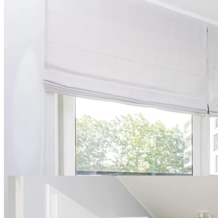
15 zdjęć
Światowida 16/76 SuperApart