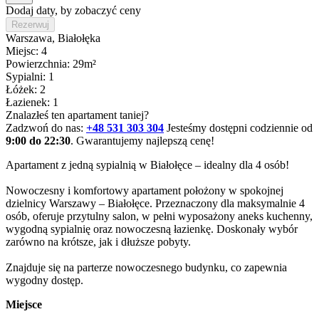
Dodaj daty, by zobaczyć ceny
Rezerwuj
Warszawa
, Białołęka
Miejsc: 4
Powierzchnia: 29m²
Sypialni: 1
Łóżek: 2
Łazienek: 1
Znalazłeś ten apartament taniej?
Zadzwoń do nas:
+48 531 303 304
Jesteśmy dostępni codziennie od
9:00 do 22:30
. Gwarantujemy najlepszą cenę!
Apartament z jedną sypialnią w Białołęce – idealny dla 4 osób!

Nowoczesny i komfortowy apartament położony w spokojnej 
dzielnicy Warszawy – Białołęce. Przeznaczony dla maksymalnie 4 
osób, oferuje przytulny salon, w pełni wyposażony aneks kuchenny, 
wygodną sypialnię oraz nowoczesną łazienkę. Doskonały wybór 
zarówno na krótsze, jak i dłuższe pobyty.

Znajduje się na parterze nowoczesnego budynku, co zapewnia 
wygodny dostęp.
Miejsce