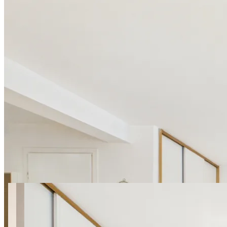
21 zdjęć
Studio na Matejki przy Placu
Trzech Krzyży