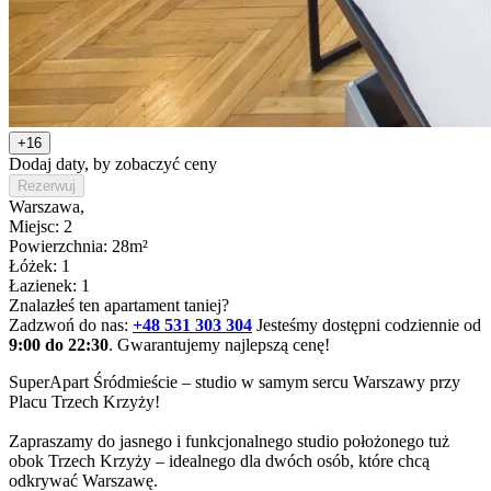
+16
Dodaj daty, by zobaczyć ceny
Rezerwuj
Warszawa
,
Miejsc: 2
Powierzchnia: 28m²
Łóżek: 1
Łazienek: 1
Znalazłeś ten apartament taniej?
Zadzwoń do nas:
+48 531 303 304
Jesteśmy dostępni codziennie od
9:00 do 22:30
. Gwarantujemy najlepszą cenę!
SuperApart Śródmieście – studio w samym sercu Warszawy przy 
Placu Trzech Krzyży! 

Zapraszamy do jasnego i funkcjonalnego studio położonego tuż 
obok Trzech Krzyży – idealnego dla dwóch osób, które chcą 
odkrywać Warszawę.
