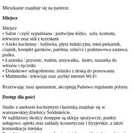
Mieszkanie znajduje się na parterze.
Miejsce
Miejsce

• Salon / część sypialniana : podwójne łóżko,  sofa, komoda, 
telewizor oraz stół z krzesłami 

• Aneks kuchenny : lodówka, płyta indukcyjna, mini-piekarnik, 
czajnik, komplet garnków, patelnia, sztućce i podstawowa zastawa, 
pralka. 

• Łazienka : prysznic, toaleta, umywalka,  lustro, suszarka do 
włosów i ręczniki

• Dodatkowe udogodnienia: żelazko z deską do prasowania

• Multimedia : telewizja oraz szybki internet Wi-Fi

Rezerwując nasz apartament, akceptują Państwo regulamin pobytu.
Dostęp dla gości
Studio z aneksem kuchennym i łazienką znajduje się w 
warszawskiej dzielnicy Śródmieście.

W najbliższej okolicy dostępne są sklepy spożywcze, punkty 
usługowe, apteki oraz zakłady kosmetyczne i fryzjerskie, a także 
komunikacja miejska.
