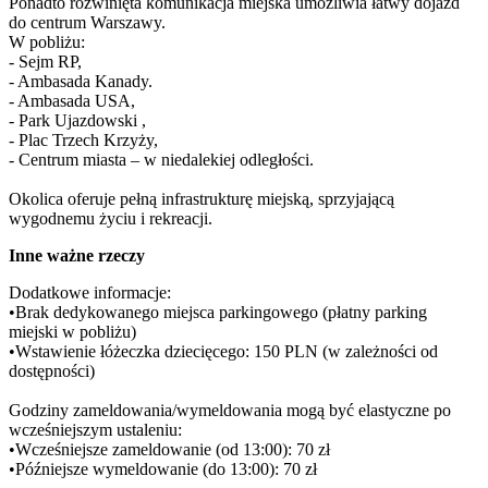
Ponadto rozwinięta komunikacja miejska umożliwia łatwy dojazd 
do centrum Warszawy.

W pobliżu:

- Sejm RP, 

- Ambasada Kanady. 

- Ambasada USA, 

- Park Ujazdowski ,

- Plac Trzech Krzyży, 

- Centrum miasta – w niedalekiej odległości.

Okolica oferuje pełną infrastrukturę miejską, sprzyjającą 
wygodnemu życiu i rekreacji.
Inne ważne rzeczy
Dodatkowe informacje:

•Brak dedykowanego miejsca parkingowego (płatny parking 
miejski w pobliżu)

•Wstawienie łóżeczka dziecięcego: 150 PLN (w zależności od 
dostępności)

Godziny zameldowania/wymeldowania mogą być elastyczne po 
wcześniejszym ustaleniu:

•Wcześniejsze zameldowanie (od 13:00): 70 zł

•Późniejsze wymeldowanie (do 13:00): 70 zł
