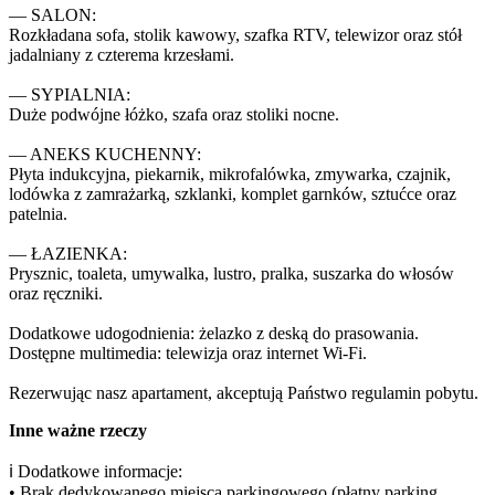
— SALON:

Rozkładana sofa, stolik kawowy, szafka RTV, telewizor oraz stół 
jadalniany z czterema krzesłami.

— SYPIALNIA:

Duże podwójne łóżko, szafa oraz stoliki nocne.

— ANEKS KUCHENNY:

Płyta indukcyjna, piekarnik, mikrofalówka, zmywarka, czajnik, 
lodówka z zamrażarką, szklanki, komplet garnków, sztućce oraz 
patelnia.

— ŁAZIENKA:

Prysznic, toaleta, umywalka, lustro, pralka, suszarka do włosów 
oraz ręczniki.

Dodatkowe udogodnienia: żelazko z deską do prasowania.

Dostępne multimedia: telewizja oraz internet Wi-Fi.

Rezerwując nasz apartament, akceptują Państwo regulamin pobytu.
Inne ważne rzeczy
ℹ️ Dodatkowe informacje:

• Brak dedykowanego miejsca parkingowego (płatny parking 