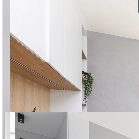
13 zdjęć
St. Augusta apt.8 SuperApart