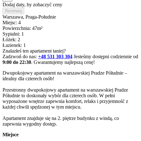
Dodaj daty, by zobaczyć ceny
Rezerwuj
Warszawa
, Praga-Południe
Miejsc: 4
Powierzchnia: 47m²
Sypialni: 1
Łóżek: 2
Łazienek: 1
Znalazłeś ten apartament taniej?
Zadzwoń do nas:
+48 531 303 304
Jesteśmy dostępni codziennie od
9:00 do 22:30
. Gwarantujemy najlepszą cenę!
Dwupokojowy apartament na warszawskiej Pradze Półudnie – 
idealny dla czterech osób!

Przestronny dwupokojowy apartament na warszawskiej Pradze 
Półudnie to doskonały wybór dla czterech osób. W pełni 
wyposażone wnętrze zapewnia komfort, relaks i przyjemność z 
każdej chwili spędzonej w tym miejscu.

Apartament znajduje się na 2. piętrze budynku z windą, co 
zapewnia wygodny dostęp.
Miejsce