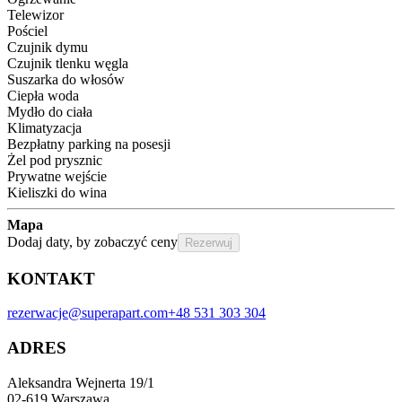
Telewizor
Pościel
Czujnik dymu
Czujnik tlenku węgla
Suszarka do włosów
Ciepła woda
Mydło do ciała
Klimatyzacja
Bezpłatny parking na posesji
Żel pod prysznic
Prywatne wejście
Kieliszki do wina
Mapa
Dodaj daty, by zobaczyć ceny
Rezerwuj
KONTAKT
rezerwacje@superapart.com
+48 531 303 304
ADRES
Aleksandra Wejnerta 19/1 
02-619 Warszawa 