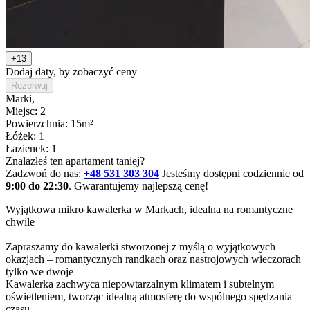
+13
Dodaj daty, by zobaczyć ceny
Rezerwuj
Marki
,
Miejsc: 2
Powierzchnia: 15m²
Łóżek: 1
Łazienek: 1
Znalazłeś ten apartament taniej?
Zadzwoń do nas:
+48 531 303 304
Jesteśmy dostępni codziennie od
9:00 do 22:30
. Gwarantujemy najlepszą cenę!
Wyjątkowa mikro kawalerka w Markach, idealna na romantyczne 
chwile 

Zapraszamy do kawalerki stworzonej z myślą o wyjątkowych 
okazjach – romantycznych randkach oraz nastrojowych wieczorach 
tylko we dwoje 

Kawalerka zachwyca niepowtarzalnym klimatem i subtelnym 
oświetleniem, tworząc idealną atmosferę do wspólnego spędzania 
czasu.
