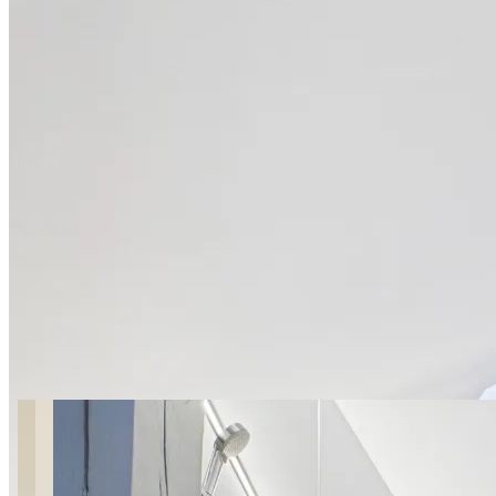
18 zdjęć
Romantic Studio I Marki
LoveAparts