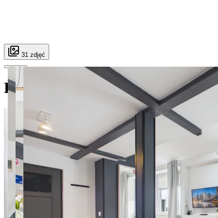
31 zdjęć
Dwupoziomowy apartament | R