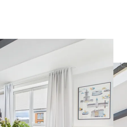
akowiecka 34 SuperApart