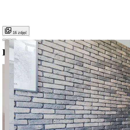
16 zdjęć
Przerwana apt.3 MiniStudio S