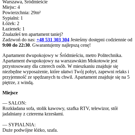
Warszawa
, Śródmieście
Miejsc: 4
Powierzchnia: 29m²
Sypialni: 1
Łóżek: 2
Łazienek: 1
Znalazłeś ten apartament taniej?
Zadzwoń do nas:
+48 531 303 304
Jesteśmy dostępni codziennie od
9:00 do 22:30
. Gwarantujemy najlepszą cenę!
Apartament dwupokojowy w Śródmieściu, metro Politechnika.

Apartament dwupokojowy na warszawskim Mokotowie jest 
przystosowany dla czterech osób. W mieszkaniu znajduje się 
niezbędne wyposażenie, które ułatwi Twój pobyt, zapewni relaks i 
przyjemność ze spędzanych tu chwil. Apartament znajduje się na 5 
piętrze, z windą. 
Miejsce
— SALON:

Rozkładana sofa, stolik kawowy, szafka RTV, telewizor, stół 
jadalniany z czterema krzesłami.

— SYPIALNIA:

Duże podwójne łóżko, szafa.
