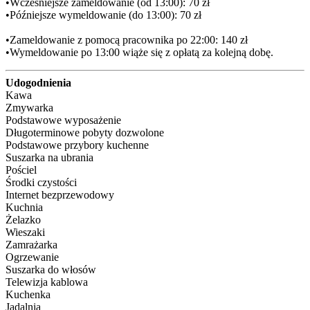
•Wcześniejsze zameldowanie (od 13:00): 70 zł

•Późniejsze wymeldowanie (do 13:00): 70 zł

•Zameldowanie z pomocą pracownika po 22:00: 140 zł

•Wymeldowanie po 13:00 wiąże się z opłatą za kolejną dobę.
Udogodnienia
Kawa
Zmywarka
Podstawowe wyposażenie
Długoterminowe pobyty dozwolone
Podstawowe przybory kuchenne
Suszarka na ubrania
Pościel
Środki czystości
Internet bezprzewodowy
Kuchnia
Żelazko
Wieszaki
Zamrażarka
Ogrzewanie
Suszarka do włosów
Telewizja kablowa
Kuchenka
Jadalnia