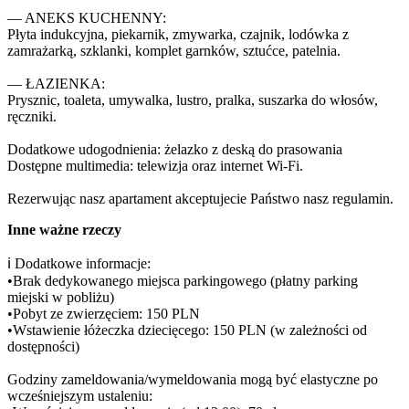
— ANEKS KUCHENNY:

Płyta indukcyjna, piekarnik, zmywarka, czajnik, lodówka z 
zamrażarką, szklanki, komplet garnków, sztućce, patelnia.

— ŁAZIENKA:

Prysznic, toaleta, umywalka, lustro, pralka, suszarka do włosów, 
ręczniki.

Dodatkowe udogodnienia: żelazko z deską do prasowania

Dostępne multimedia: telewizja oraz internet Wi-Fi.

Rezerwując nasz apartament akceptujecie Państwo nasz regulamin.
Inne ważne rzeczy
ℹ️ Dodatkowe informacje:

•Brak dedykowanego miejsca parkingowego (płatny parking 
miejski w pobliżu)

•Pobyt ze zwierzęciem: 150 PLN

•Wstawienie łóżeczka dziecięcego: 150 PLN (w zależności od 
dostępności)

Godziny zameldowania/wymeldowania mogą być elastyczne po 
wcześniejszym ustaleniu:
