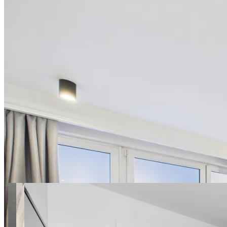
28 zdjęć
Polna apt.32 SuperApart