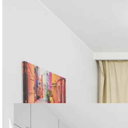
33 zdjęć
Podwale 9 SuperApart