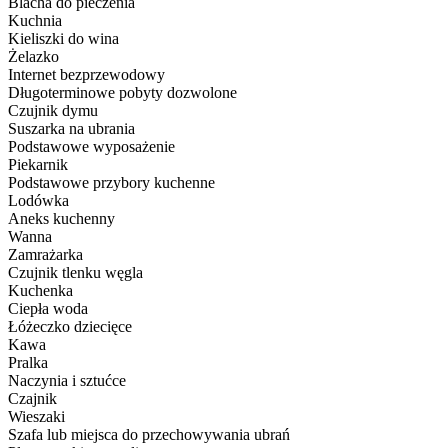
Blacha do pieczenia
Kuchnia
Kieliszki do wina
Żelazko
Internet bezprzewodowy
Długoterminowe pobyty dozwolone
Czujnik dymu
Suszarka na ubrania
Podstawowe wyposażenie
Piekarnik
Podstawowe przybory kuchenne
Lodówka
Aneks kuchenny
Wanna
Zamrażarka
Czujnik tlenku węgla
Kuchenka
Ciepła woda
Łóżeczko dziecięce
Kawa
Pralka
Naczynia i sztućce
Czajnik
Wieszaki
Szafa lub miejsca do przechowywania ubrań