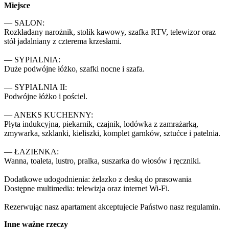
Miejsce
— SALON:

Rozkładany narożnik, stolik kawowy, szafka RTV, telewizor oraz 
stół jadalniany z czterema krzesłami.

— SYPIALNIA:

Duże podwójne łóżko, szafki nocne i szafa.

— SYPIALNIA II:

Podwójne łóżko i pościel.

— ANEKS KUCHENNY:

Płyta indukcyjna, piekarnik, czajnik, lodówka z zamrażarką, 
zmywarka, szklanki, kieliszki, komplet garnków, sztućce i patelnia.

— ŁAZIENKA:  

Wanna, toaleta, lustro, pralka, suszarka do włosów i ręczniki.

Dodatkowe udogodnienia: żelazko z deską do prasowania

Dostępne multimedia: telewizja oraz internet Wi-Fi.

Rezerwując nasz apartament akceptujecie Państwo nasz regulamin.
Inne ważne rzeczy