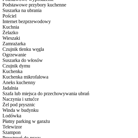
Podstawowe przybory kuchenne
Suszarka na ubrania
Pościel
Internet bezprzewodowy
Kuchnia
Żelazko
Wieszaki
Zamrażarka
Czujnik tlenku węgla
Ogrzewanie
Suszarka do włosów
Czujnik dymu
Kuchenka
Kuchenka mikrofalowa
Aneks kuchenny
Jadalnia
Szafa lub miejsca do przechowywania ubrań
Naczynia i sztućce
Żel pod prysznic
Winda w budynku
Lodówka
Płatny parking w garażu
Telewizor
Szampon
Przestrzeń do pracy