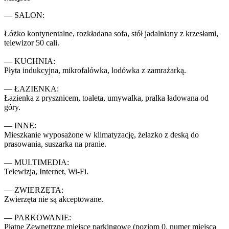
— SALON:

Łóżko kontynentalne, rozkładana sofa, stół jadalniany z krzesłami, 
telewizor 50 cali.

— KUCHNIA:

Płyta indukcyjna, mikrofalówka, lodówka z zamrażarką.

— ŁAZIENKA:

Łazienka z prysznicem, toaleta, umywalka, pralka ładowana od 
góry.

— INNE:

Mieszkanie wyposażone w klimatyzację, żelazko z deską do 
prasowania, suszarka na pranie.

— MULTIMEDIA:

Telewizja, Internet, Wi-Fi.

— ZWIERZĘTA:

Zwierzęta nie są akceptowane.

— PARKOWANIE:

Płatne Zewnętrzne miejsce parkingowe (poziom 0, numer miejsca 