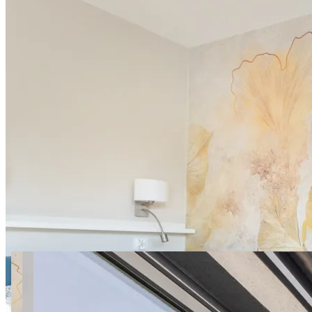
21 zdjęć
Pileckiego 59 SuperApart