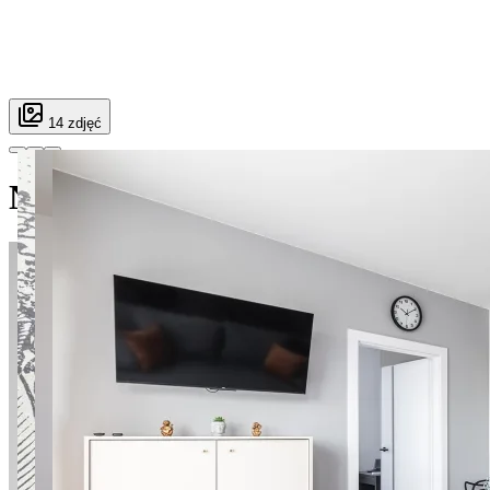
14 zdjęć
Nowy Służewiec apt.23A Super