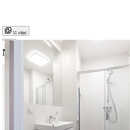
11 zdjęć
Nowy Służewiec apt. 17A Super