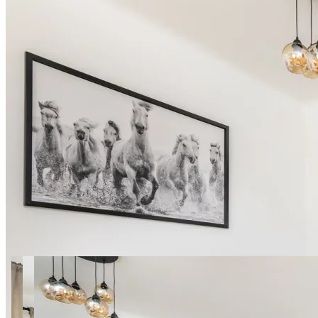
27 zdjęć
Nowolipki 9 SuperApart