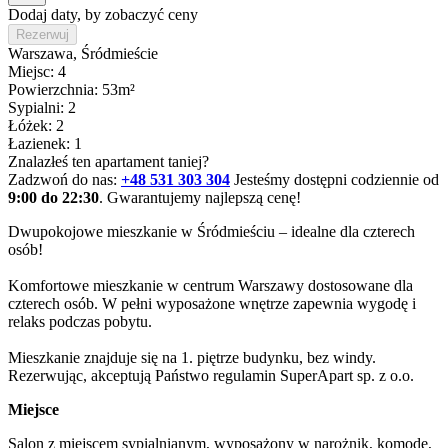
Dodaj daty, by zobaczyć ceny
Rezerwuj
Warszawa
, Śródmieście
Miejsc: 4
Powierzchnia: 53m²
Sypialni: 2
Łóżek: 2
Łazienek: 1
Znalazłeś ten apartament taniej?
Zadzwoń do nas:
+48 531 303 304
Jesteśmy dostępni codziennie od
9:00 do 22:30
. Gwarantujemy najlepszą cenę!
Dwupokojowe mieszkanie w Śródmieściu – idealne dla czterech 
osób!

Komfortowe mieszkanie w centrum Warszawy dostosowane dla 
czterech osób. W pełni wyposażone wnętrze zapewnia wygodę i 
relaks podczas pobytu.

Mieszkanie znajduje się na 1. piętrze budynku, bez windy. 
Rezerwując, akceptują Państwo regulamin SuperApart sp. z o.o.
Miejsce
Salon z miejscem sypialnianym, wyposażony w narożnik, komodę, 