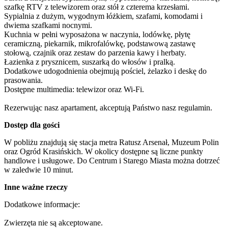
szafkę RTV z telewizorem oraz stół z czterema krzesłami.

Sypialnia z dużym, wygodnym łóżkiem, szafami, komodami i 
dwiema szafkami nocnymi.

Kuchnia w pełni wyposażona w naczynia, lodówkę, płytę 
ceramiczną, piekarnik, mikrofalówkę, podstawową zastawę 
stołową, czajnik oraz zestaw do parzenia kawy i herbaty.

Łazienka z prysznicem, suszarką do włosów i pralką.

Dodatkowe udogodnienia obejmują pościel, żelazko i deskę do 
prasowania.

Dostępne multimedia: telewizor oraz Wi-Fi.

Rezerwując nasz apartament, akceptują Państwo nasz regulamin.
Dostęp dla gości
W pobliżu znajdują się stacja metra Ratusz Arsenał, Muzeum Polin 
oraz Ogród Krasińskich. W okolicy dostępne są liczne punkty 
handlowe i usługowe. Do Centrum i Starego Miasta można dotrzeć 
w zaledwie 10 minut.
Inne ważne rzeczy
Dodatkowe informacje:

Zwierzęta nie są akceptowane.
