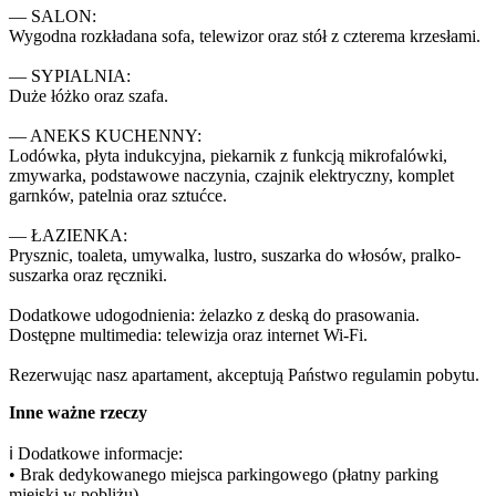
— SALON:

Wygodna rozkładana sofa, telewizor oraz stół z czterema krzesłami.

— SYPIALNIA:

Duże łóżko oraz szafa.

— ANEKS KUCHENNY:

Lodówka, płyta indukcyjna, piekarnik z funkcją mikrofalówki, 
zmywarka, podstawowe naczynia, czajnik elektryczny, komplet 
garnków, patelnia oraz sztućce.

— ŁAZIENKA:

Prysznic, toaleta, umywalka, lustro, suszarka do włosów, pralko-
suszarka oraz ręczniki.

Dodatkowe udogodnienia: żelazko z deską do prasowania.

Dostępne multimedia: telewizja oraz internet Wi-Fi.

Rezerwując nasz apartament, akceptują Państwo regulamin pobytu.
Inne ważne rzeczy
ℹ️ Dodatkowe informacje:

• Brak dedykowanego miejsca parkingowego (płatny parking 
miejski w pobliżu)
