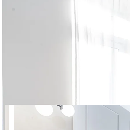
15 zdjęć
Blisko Stadionu Narodowego |
Mińska 3 SuperApart