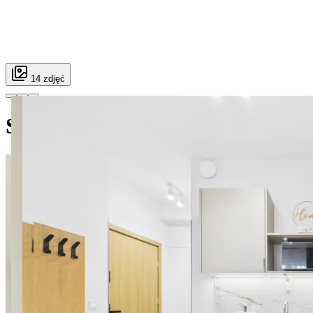
14 zdjęć
SuperApart Marywilska 52 Stud