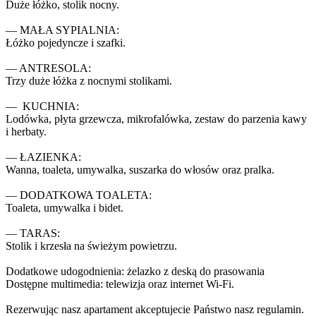
Duże łóżko, stolik nocny.

— MAŁA SYPIALNIA: 

Łóżko pojedyncze i szafki.

— ANTRESOLA: 

Trzy duże łóżka z nocnymi stolikami.

—  KUCHNIA: 

Lodówka, płyta grzewcza, mikrofalówka, zestaw do parzenia kawy 
i herbaty.

— ŁAZIENKA: 

Wanna, toaleta, umywalka, suszarka do włosów oraz pralka.

— DODATKOWA TOALETA:

Toaleta, umywalka i bidet.

— TARAS: 

Stolik i krzesła na świeżym powietrzu.

Dodatkowe udogodnienia: żelazko z deską do prasowania

Dostępne multimedia: telewizja oraz internet Wi-Fi.

Rezerwując nasz apartament akceptujecie Państwo nasz regulamin.