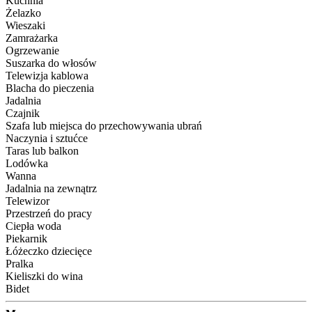
Kuchnia
Żelazko
Wieszaki
Zamrażarka
Ogrzewanie
Suszarka do włosów
Telewizja kablowa
Blacha do pieczenia
Jadalnia
Czajnik
Szafa lub miejsca do przechowywania ubrań
Naczynia i sztućce
Taras lub balkon
Lodówka
Wanna
Jadalnia na zewnątrz
Telewizor
Przestrzeń do pracy
Ciepła woda
Piekarnik
Łóżeczko dziecięce
Pralka
Kieliszki do wina
Bidet