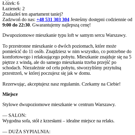
Łóżek: 6
Łazienek: 2
Znalazłeś ten apartament taniej?
Zadzwoń do nas:
+48 531 303 304
Jesteśmy dostępni codziennie od
9:00 do 22:30
. Gwarantujemy najlepszą cenę!
Dwupoziomowe mieszkanie typu loft w samym sercu Warszawy.

To przestronne mieszkanie o dwóch poziomach, które może 
pomieścić do 11 osób. Znajdziesz w nim wszystko, co potrzebne do 
komfortowego i relaksującego pobytu. Mieszkanie znajduje się na 5 
piętrze z windą, ale do samego mieszkania trzeba przejść po 
schodach. Niezależnie od celu pobytu, stworzyliśmy przytulną 
przestrzeń, w której poczujesz się jak w domu.

Rezerwując, akceptujesz nasz regulamin. Czekamy na Ciebie!
Miejsce
Stylowe dwupoziomowe mieszkanie w centrum Warszawy.

— SALON: 

Wygodna sofa, stół z krzesłami – idealne miejsce na relaks.

— DUŻA SYPIALNIA:
