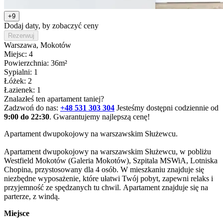
+9
Dodaj daty, by zobaczyć ceny
Rezerwuj
Warszawa
, Mokotów
Miejsc: 4
Powierzchnia: 36m²
Sypialni: 1
Łóżek: 2
Łazienek: 1
Znalazłeś ten apartament taniej?
Zadzwoń do nas:
+48 531 303 304
Jesteśmy dostępni codziennie od
9:00 do 22:30
. Gwarantujemy najlepszą cenę!
Apartament dwupokojowy na warszawskim Służewcu.

Apartament dwupokojowy na warszawskim Służewcu, w pobliżu 
Westfield Mokotów (Galeria Mokotów), Szpitala MSWiA, Lotniska 
Chopina, przystosowany dla 4 osób. W mieszkaniu znajduje się 
niezbędne wyposażenie, które ułatwi Twój pobyt, zapewni relaks i 
przyjemność ze spędzanych tu chwil. Apartament znajduje się na 
parterze, z windą. 
Miejsce