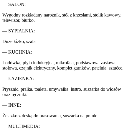
— SALON:

Wygodny rozkładany narożnik, stół z krzesłami, stolik kawowy, 
telewizor, biurko.

— SYPIALNIA:

Duże łóżko, szafa

— KUCHNIA:

Lodówka, płyta indukcyjna, mikrofala, podstawowa zastawa 
stołowa, czajnik elektryczny, komplet garnków, patelnia, sztućce.

— ŁAZIENKA:

Prysznic, pralka, toaleta, umywalka, lustro, suszarka do włosów 
oraz ręczniki.

— INNE: 

Żelazko z deską do prasowania, suszarka na pranie.

— MULTIMEDIA:
