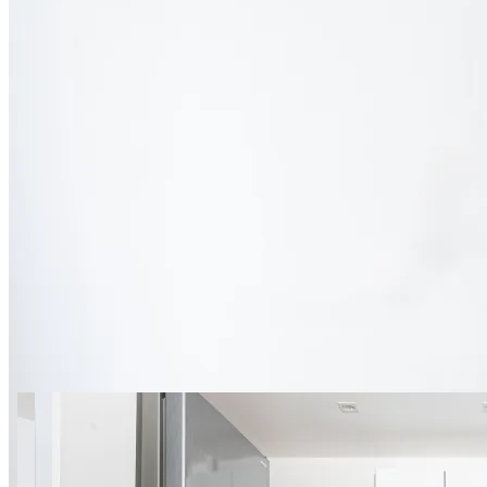
14 zdjęć
Malawskiego Apt. 13
SupeApart