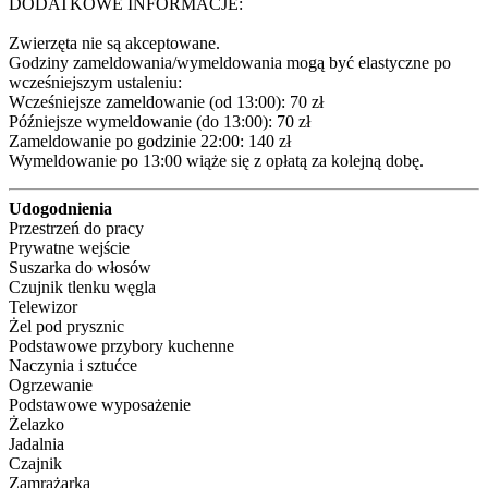
DODATKOWE INFORMACJE:

Zwierzęta nie są akceptowane.

Godziny zameldowania/wymeldowania mogą być elastyczne po 
wcześniejszym ustaleniu:

Wcześniejsze zameldowanie (od 13:00): 70 zł 

Późniejsze wymeldowanie (do 13:00): 70 zł 

Zameldowanie po godzinie 22:00: 140 zł 

Wymeldowanie po 13:00 wiąże się z opłatą za kolejną dobę.
Udogodnienia
Przestrzeń do pracy
Prywatne wejście
Suszarka do włosów
Czujnik tlenku węgla
Telewizor
Żel pod prysznic
Podstawowe przybory kuchenne
Naczynia i sztućce
Ogrzewanie
Podstawowe wyposażenie
Żelazko
Jadalnia
Czajnik
Zamrażarka