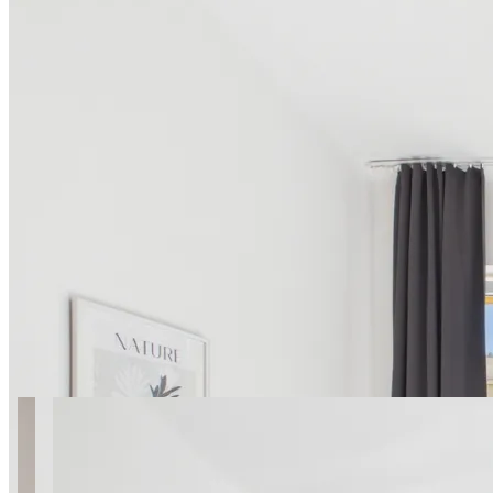
19 zdjęć
SuperApart Madalińskiego
38/10