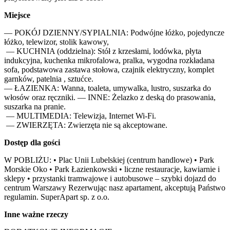
Miejsce
— POKÓJ DZIENNY/SYPIALNIA: Podwójne łóżko, pojedyncze 
łóżko, telewizor, stolik kawowy,

 — KUCHNIA (oddzielna): Stół z krzesłami, lodówka, płyta 
indukcyjna, kuchenka mikrofalowa, pralka, wygodna rozkładana 
sofa, podstawowa zastawa stołowa, czajnik elektryczny, komplet 
garnków, patelnia , sztućce. 

— ŁAZIENKA: Wanna, toaleta, umywalka, lustro, suszarka do 
włosów oraz ręczniki. — INNE: Żelazko z deską do prasowania, 
suszarka na pranie.

 — MULTIMEDIA: Telewizja, Internet Wi-Fi.

 — ZWIERZĘTA: Zwierzęta nie są akceptowane.
Dostęp dla gości
W POBLIŻU: • Plac Unii Lubelskiej (centrum handlowe) • Park 
Morskie Oko • Park Łazienkowski • liczne restauracje, kawiarnie i 
sklepy • przystanki tramwajowe i autobusowe – szybki dojazd do 
centrum Warszawy Rezerwując nasz apartament, akceptują Państwo 
regulamin. SuperApart sp. z o.o.
Inne ważne rzeczy