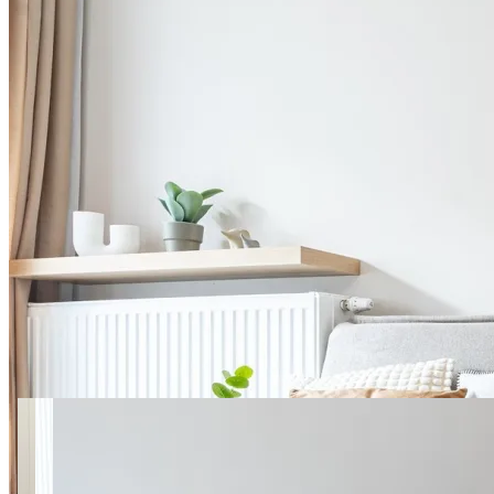
24 zdjęć
Holzera 6 SuperApart