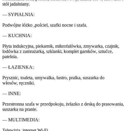
stół jadalniany.

— SYPIALNIA:

Podwójne łóżko ,pościel, szafki nocne i szafa.

— KUCHNIA:

Płyta indukcyjna, piekarnik, mikrofalówka, zmywarka, czajnik, 
lodówka z zamrażarką, szklanki, komplet garnków, sztućce, 
patelnia.

— ŁAZIENKA:

Prysznic, toaleta, umywalka, lustro, pralka, suszarka do 
włosów, ręczniki.

— INNE:

Przestronna szafa w przedpokoju, żelazko z deską do prasowania, 
suszarka na pranie.

— MULTIMEDIA:

Telewizja, internet Wi-Fi.
