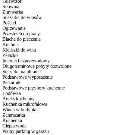
Telewizor
Siłownia
Zmywarka
Suszarka do włosów
Pościel
Ogrzewanie
Przestrzeń do pracy
Blacha do pieczenia
Kuchnia
Kieliszki do wina
Żelazko
Internet bezprzewodowy
Długoterminowe pobyty dozwolone
Suszarka na ubrania
Podstawowe wyposażenie
Piekarnik
Podstawowe przybory kuchenne
Lodówka
Aneks kuchenny
Kuchenka mikrofalowa
Winda w budynku
Zamrażarka
Kuchenka
Ciepła woda
Płatny parking w garażu