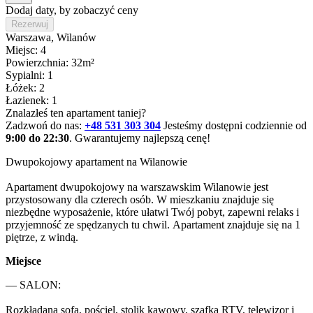
Dodaj daty, by zobaczyć ceny
Rezerwuj
Warszawa
, Wilanów
Miejsc: 4
Powierzchnia: 32m²
Sypialni: 1
Łóżek: 2
Łazienek: 1
Znalazłeś ten apartament taniej?
Zadzwoń do nas:
+48 531 303 304
Jesteśmy dostępni codziennie od
9:00 do 22:30
. Gwarantujemy najlepszą cenę!
Dwupokojowy apartament na Wilanowie

Apartament dwupokojowy na warszawskim Wilanowie jest 
przystosowany dla czterech osób. W mieszkaniu znajduje się 
niezbędne wyposażenie, które ułatwi Twój pobyt, zapewni relaks i 
przyjemność ze spędzanych tu chwil. Apartament znajduje się na 1 
piętrze, z windą. 
Miejsce
— SALON: 

Rozkładana sofa, pościel, stolik kawowy, szafka RTV, telewizor i 