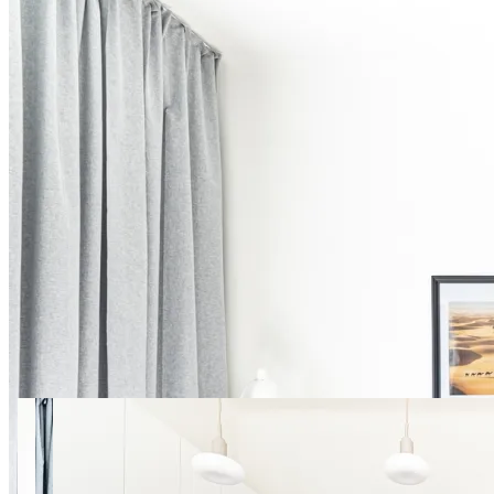
10 zdjęć
Al. Jana Pawła II Apt. 63
SuperApart