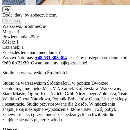
+5
Dodaj daty, by zobaczyć ceny
Rezerwuj
Warszawa
, Śródmieście
Miejsc: 3
Powierzchnia: 29m²
Łóżek: 1
Łazienek: 1
Znalazłeś ten apartament taniej?
Zadzwoń do nas:
+48 531 303 304
Jesteśmy dostępni codziennie od
9:00 do 22:30
. Gwarantujemy najlepszą cenę!
Studio na warszawskim Śródmieściu.

Studio na warszawskim Śródmieściu, w pobliżu Dworzec 
Centralny, linie metra M1 i M2, Zamek Królewski w Warszawie, 
Stare Miasto, Ogród Krasińskich, Grób Nieznanego Żołnierza, Teatr 
Wielki - Opera Narodowa, Pomnik Bohaterów Getta, Liczne sklepy 
i restauracje. Studio przystosowane dla 2 osób. W mieszkaniu 
znajduje się niezbędne wyposażenie, które ułatwi Twój pobyt, 
zapewni relaks i przyjemność ze spędzanych tu chwil. Studio 
znajduje się na 3 piętrze z windą.
Miejsce