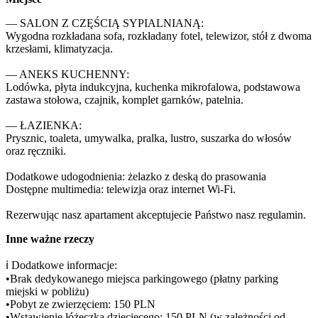
— SALON Z CZĘŚCIĄ SYPIALNIANĄ:

Wygodna rozkładana sofa, rozkładany fotel, telewizor, stół z dwoma 
krzesłami, klimatyzacja.

— ANEKS KUCHENNY:

Lodówka, płyta indukcyjna, kuchenka mikrofalowa, podstawowa 
zastawa stołowa, czajnik, komplet garnków, patelnia.

— ŁAZIENKA:

Prysznic, toaleta, umywalka, pralka, lustro, suszarka do włosów 
oraz ręczniki.

Dodatkowe udogodnienia: żelazko z deską do prasowania

Dostępne multimedia: telewizja oraz internet Wi-Fi.

Rezerwując nasz apartament akceptujecie Państwo nasz regulamin.
Inne ważne rzeczy
ℹ️ Dodatkowe informacje:

•Brak dedykowanego miejsca parkingowego (płatny parking 
miejski w pobliżu)

•Pobyt ze zwierzęciem: 150 PLN

•Wstawienie łóżeczka dziecięcego: 150 PLN (w zależności od 