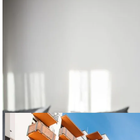
10 zdjęć
Jana Kazimierza 127
SuperApart