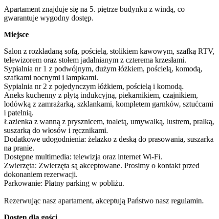
Apartament znajduje się na 5. piętrze budynku z windą, co 
gwarantuje wygodny dostęp.
Miejsce
Salon z rozkładaną sofą, pościelą, stolikiem kawowym, szafką RTV, 
telewizorem oraz stołem jadalnianym z czterema krzesłami.

Sypialnia nr 1 z podwójnym, dużym łóżkiem, pościelą, komodą, 
szafkami nocnymi i lampkami.

Sypialnia nr 2 z pojedynczym łóżkiem, pościelą i komodą.

Aneks kuchenny z płytą indukcyjną, piekarnikiem, czajnikiem, 
lodówką z zamrażarką, szklankami, kompletem garnków, sztućcami 
i patelnią.

Łazienka z wanną z prysznicem, toaletą, umywalką, lustrem, pralką, 
suszarką do włosów i ręcznikami.

Dodatkowe udogodnienia: żelazko z deską do prasowania, suszarka 
na pranie.

Dostępne multimedia: telewizja oraz internet Wi-Fi.

Zwierzęta: Zwierzęta są akceptowane. Prosimy o kontakt przed 
dokonaniem rezerwacji.

Parkowanie: Płatny parking w pobliżu.

Rezerwując nasz apartament, akceptują Państwo nasz regulamin.
Dostęp dla gości