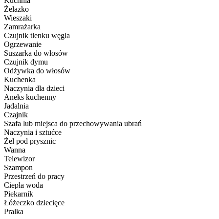
Kuchnia
Żelazko
Wieszaki
Zamrażarka
Czujnik tlenku węgla
Ogrzewanie
Suszarka do włosów
Czujnik dymu
Odżywka do włosów
Kuchenka
Naczynia dla dzieci
Aneks kuchenny
Jadalnia
Czajnik
Szafa lub miejsca do przechowywania ubrań
Naczynia i sztućce
Żel pod prysznic
Wanna
Telewizor
Szampon
Przestrzeń do pracy
Ciepła woda
Piekarnik
Łóżeczko dziecięce
Pralka