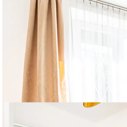
15 zdjęć
Genewska 3 SuperApart