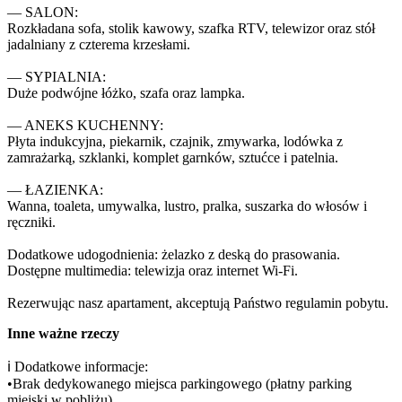
— SALON:

Rozkładana sofa, stolik kawowy, szafka RTV, telewizor oraz stół 
jadalniany z czterema krzesłami.

— SYPIALNIA:

Duże podwójne łóżko, szafa oraz lampka.

— ANEKS KUCHENNY:

Płyta indukcyjna, piekarnik, czajnik, zmywarka, lodówka z 
zamrażarką, szklanki, komplet garnków, sztućce i patelnia.

— ŁAZIENKA:

Wanna, toaleta, umywalka, lustro, pralka, suszarka do włosów i 
ręczniki.

Dodatkowe udogodnienia: żelazko z deską do prasowania.

Dostępne multimedia: telewizja oraz internet Wi-Fi.

Rezerwując nasz apartament, akceptują Państwo regulamin pobytu.
Inne ważne rzeczy
ℹ️ Dodatkowe informacje:

•Brak dedykowanego miejsca parkingowego (płatny parking 
miejski w pobliżu)
