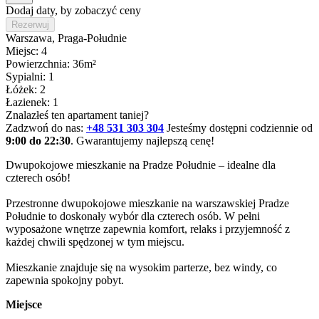
Dodaj daty, by zobaczyć ceny
Rezerwuj
Warszawa
, Praga-Południe
Miejsc: 4
Powierzchnia: 36m²
Sypialni: 1
Łóżek: 2
Łazienek: 1
Znalazłeś ten apartament taniej?
Zadzwoń do nas:
+48 531 303 304
Jesteśmy dostępni codziennie od
9:00 do 22:30
. Gwarantujemy najlepszą cenę!
Dwupokojowe mieszkanie na Pradze Południe – idealne dla 
czterech osób!

Przestronne dwupokojowe mieszkanie na warszawskiej Pradze 
Południe to doskonały wybór dla czterech osób. W pełni 
wyposażone wnętrze zapewnia komfort, relaks i przyjemność z 
każdej chwili spędzonej w tym miejscu.

Mieszkanie znajduje się na wysokim parterze, bez windy, co 
zapewnia spokojny pobyt.
Miejsce