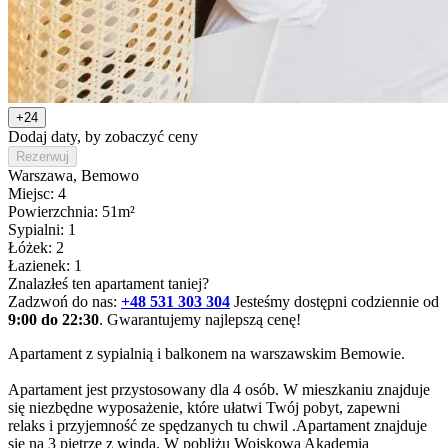
+24
Dodaj daty, by zobaczyć ceny
Rezerwuj
Warszawa
, Bemowo
Miejsc: 4
Powierzchnia: 51m²
Sypialni: 1
Łóżek: 2
Łazienek: 1
Znalazłeś ten apartament taniej?
Zadzwoń do nas:
+48 531 303 304
Jesteśmy dostępni codziennie od
9:00 do 22:30
. Gwarantujemy najlepszą cenę!
Apartament z sypialnią i balkonem na warszawskim Bemowie.

Apartament jest przystosowany dla 4 osób. W mieszkaniu znajduje 
się niezbędne wyposażenie, które ułatwi Twój pobyt, zapewni 
relaks i przyjemność ze spędzanych tu chwil .Apartament znajduje 
się na 3 piętrze z windą. W pobliżu Wojskowa Akademia 