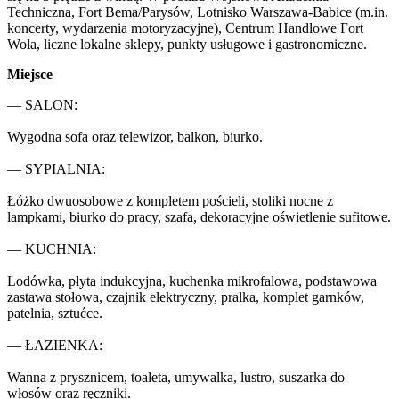
Techniczna, Fort Bema/Parysów, Lotnisko Warszawa-Babice (m.in. 
koncerty, wydarzenia motoryzacyjne), Centrum Handlowe Fort 
Wola, liczne lokalne sklepy, punkty usługowe i gastronomiczne.
Miejsce
— SALON:

Wygodna sofa oraz telewizor, balkon, biurko.

— SYPIALNIA:

Łóżko dwuosobowe z kompletem pościeli, stoliki nocne z 
lampkami, biurko do pracy, szafa, dekoracyjne oświetlenie sufitowe.

— KUCHNIA:

Lodówka, płyta indukcyjna, kuchenka mikrofalowa, podstawowa 
zastawa stołowa, czajnik elektryczny, pralka, komplet garnków, 
patelnia, sztućce.

— ŁAZIENKA:

Wanna z prysznicem, toaleta, umywalka, lustro, suszarka do 
włosów oraz ręczniki.
