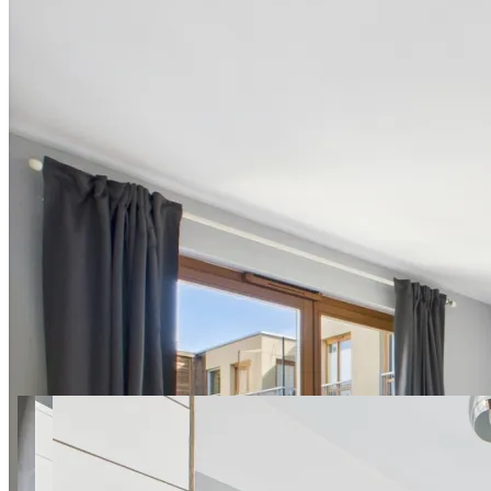
29 zdjęć
Dywizjonu 303 149A
SuperApart