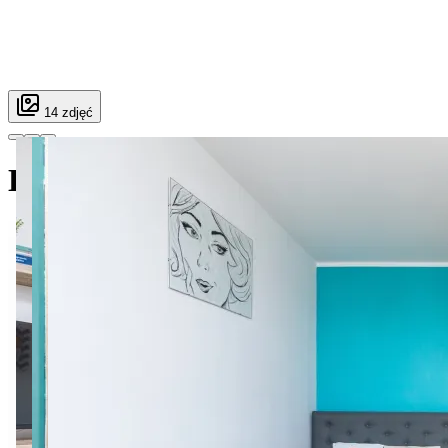
14 zdjęć
Dolna 4 SuperApart