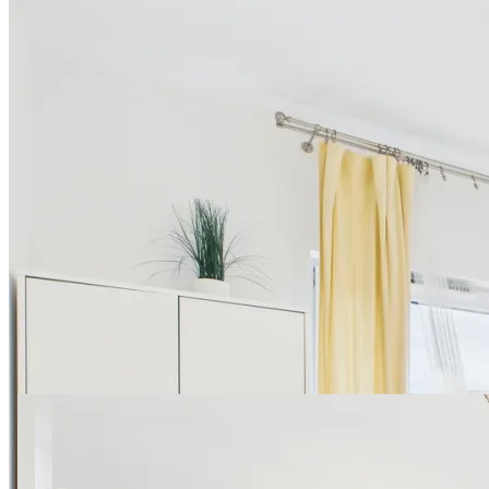
20 zdjęć
SuperApart Augustówka 8 |
Blisko Galerii Sadyba