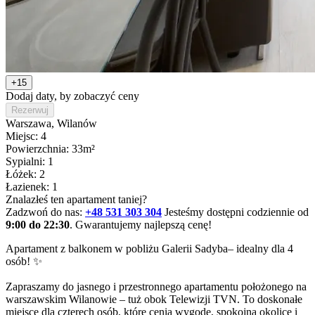
+15
Dodaj daty, by zobaczyć ceny
Rezerwuj
Warszawa
, Wilanów
Miejsc: 4
Powierzchnia: 33m²
Sypialni: 1
Łóżek: 2
Łazienek: 1
Znalazłeś ten apartament taniej?
Zadzwoń do nas:
+48 531 303 304
Jesteśmy dostępni codziennie od
9:00 do 22:30
. Gwarantujemy najlepszą cenę!
Apartament z balkonem w pobliżu Galerii Sadyba– idealny dla 4 
osób! ✨

Zapraszamy do jasnego i przestronnego apartamentu położonego na 
warszawskim Wilanowie – tuż obok Telewizji TVN. To doskonałe 
miejsce dla czterech osób, które cenią wygodę, spokojną okolicę i 