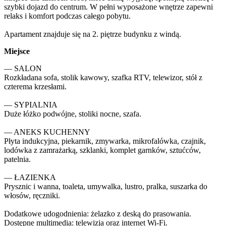
szybki dojazd do centrum. W pełni wyposażone wnętrze zapewni 
relaks i komfort podczas całego pobytu.

Apartament znajduje się na 2. piętrze budynku z windą.
Miejsce
— SALON

Rozkładana sofa, stolik kawowy, szafka RTV, telewizor, stół z 
czterema krzesłami.

— SYPIALNIA

Duże łóżko podwójne, stoliki nocne, szafa.

— ANEKS KUCHENNY

Płyta indukcyjna, piekarnik, zmywarka, mikrofalówka, czajnik, 
lodówka z zamrażarką, szklanki, komplet garnków, sztućców, 
patelnia.

— ŁAZIENKA

Prysznic i wanna, toaleta, umywalka, lustro, pralka, suszarka do 
włosów, ręczniki.

Dodatkowe udogodnienia: żelazko z deską do prasowania.

Dostępne multimedia: telewizja oraz internet Wi-Fi.
