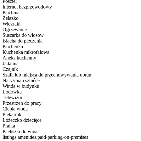
Pościel
Internet bezprzewodowy
Kuchnia
Żelazko
Wieszaki
Ogrzewanie
Suszarka do włosów
Blacha do pieczenia
Kuchenka
Kuchenka mikrofalowa
Aneks kuchenny
Jadalnia
Czajnik
Szafa lub miejsca do przechowywania ubrań
Naczynia i sztućce
Winda w budynku
Lodówka
Telewizor
Przestrzeń do pracy
Ciepła woda
Piekarnik
Łóżeczko dziecięce
Pralka
Kieliszki do wina
listings.amenities.paid-parking-on-premises