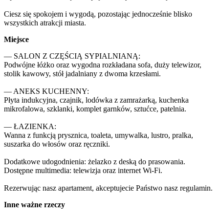
Ciesz się spokojem i wygodą, pozostając jednocześnie blisko 
wszystkich atrakcji miasta.
Miejsce
— SALON Z CZĘŚCIĄ SYPIALNIANĄ: 

Podwójne łóżko oraz wygodna rozkładana sofa, duży telewizor, 
stolik kawowy, stół jadalniany z dwoma krzesłami.

— ANEKS KUCHENNY: 

Płyta indukcyjna, czajnik, lodówka z zamrażarką, kuchenka 
mikrofalowa, szklanki, komplet garnków, sztućce, patelnia.

— ŁAZIENKA: 

Wanna z funkcją prysznica, toaleta, umywalka, lustro, pralka, 
suszarka do włosów oraz ręczniki.

Dodatkowe udogodnienia: żelazko z deską do prasowania.

Dostępne multimedia: telewizja oraz internet Wi-Fi.

Rezerwując nasz apartament, akceptujecie Państwo nasz regulamin.
Inne ważne rzeczy