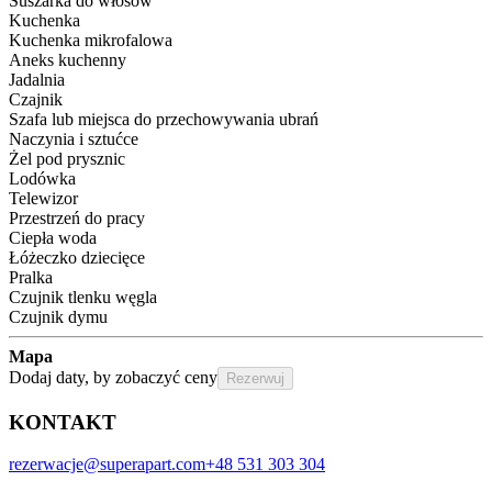
Suszarka do włosów
Kuchenka
Kuchenka mikrofalowa
Aneks kuchenny
Jadalnia
Czajnik
Szafa lub miejsca do przechowywania ubrań
Naczynia i sztućce
Żel pod prysznic
Lodówka
Telewizor
Przestrzeń do pracy
Ciepła woda
Łóżeczko dziecięce
Pralka
Czujnik tlenku węgla
Czujnik dymu
Mapa
Dodaj daty, by zobaczyć ceny
Rezerwuj
KONTAKT
rezerwacje@superapart.com
+48 531 303 304