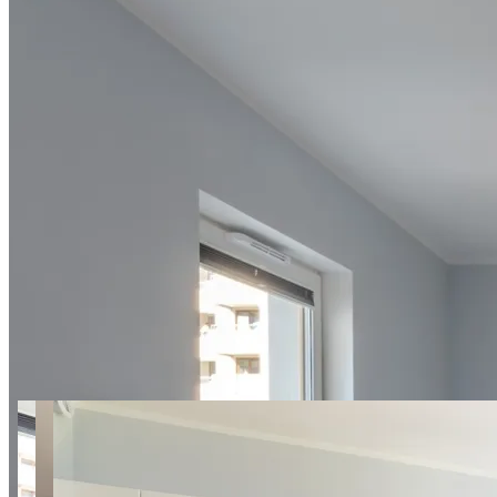
15 zdjęć
Al. Krakowska apt. 95
SuperApart