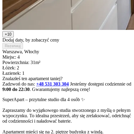
+10
Dodaj daty, by zobaczyć ceny
Rezerwuj
Warszawa
, Włochy
Miejsc: 4
Powierzchnia: 31m²
Łóżek: 2
Łazienek: 1
Znalazłeś ten apartament taniej?
Zadzwoń do nas:
+48 531 303 304
Jesteśmy dostępni codziennie od
9:00 do 22:30
. Gwarantujemy najlepszą cenę!
SuperApart – przytulne studio dla 4 osób ✨

Zapraszamy do wyjątkowego studia stworzonego z myślą o pełnym 
wypoczynku. To idealna przestrzeń, aby się zrelaksować, odetchnąć 
od codzienności i naładować baterie.

Apartament mieści się na 2. piętrze budynku z windą.
