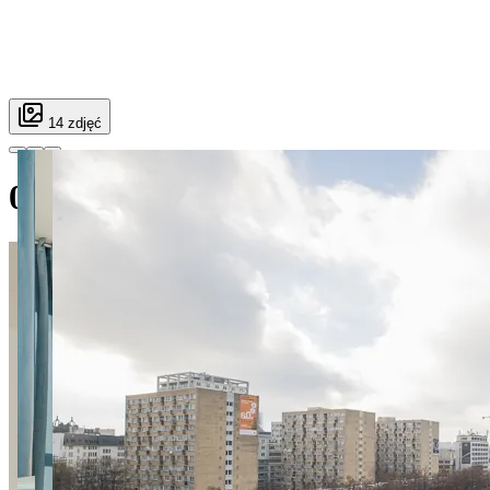
14 zdjęć
004 Prosta 2 ROOM SuperApar