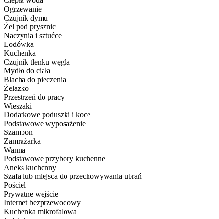
Ciepła woda
Ogrzewanie
Czujnik dymu
Żel pod prysznic
Naczynia i sztućce
Lodówka
Kuchenka
Czujnik tlenku węgla
Mydło do ciała
Blacha do pieczenia
Żelazko
Przestrzeń do pracy
Wieszaki
Dodatkowe poduszki i koce
Podstawowe wyposażenie
Szampon
Zamrażarka
Wanna
Podstawowe przybory kuchenne
Aneks kuchenny
Szafa lub miejsca do przechowywania ubrań
Pościel
Prywatne wejście
Internet bezprzewodowy
Kuchenka mikrofalowa