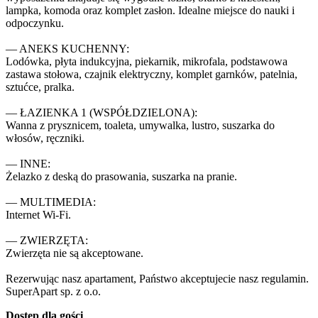
lampka, komoda oraz komplet zasłon. Idealne miejsce do nauki i 
odpoczynku.

— ANEKS KUCHENNY:

Lodówka, płyta indukcyjna, piekarnik, mikrofala, podstawowa 
zastawa stołowa, czajnik elektryczny, komplet garnków, patelnia, 
sztućce, pralka.

— ŁAZIENKA 1 (WSPÓŁDZIELONA):

Wanna z prysznicem, toaleta, umywalka, lustro, suszarka do 
włosów, ręczniki.

— INNE:

Żelazko z deską do prasowania, suszarka na pranie.

— MULTIMEDIA:

Internet Wi-Fi.

— ZWIERZĘTA:

Zwierzęta nie są akceptowane.

Rezerwując nasz apartament, Państwo akceptujecie nasz regulamin.

SuperApart sp. z o.o.
Dostęp dla gości