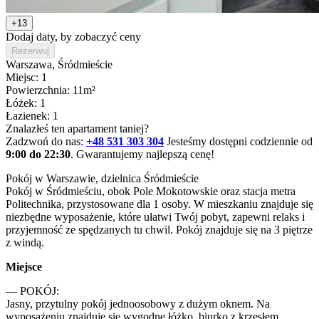
+13
Dodaj daty, by zobaczyć ceny
Rezerwuj
Warszawa
, Śródmieście
Miejsc: 1
Powierzchnia: 11m²
Łóżek: 1
Łazienek: 1
Znalazłeś ten apartament taniej?
Zadzwoń do nas:
+48 531 303 304
Jesteśmy dostępni codziennie od
9:00 do 22:30
. Gwarantujemy najlepszą cenę!
Pokój w Warszawie, dzielnica Śródmieście

Pokój w Śródmieściu, obok Pole Mokotowskie oraz stacja metra 
Politechnika, przystosowane dla 1 osoby. W mieszkaniu znajduje się 
niezbędne wyposażenie, które ułatwi Twój pobyt, zapewni relaks i 
przyjemność ze spędzanych tu chwil. Pokój znajduje się na 3 piętrze 
z windą.
Miejsce
— POKÓJ:

Jasny, przytulny pokój jednoosobowy z dużym oknem. Na 
wyposażeniu znajduje się wygodne łóżko, biurko z krzesłem, 