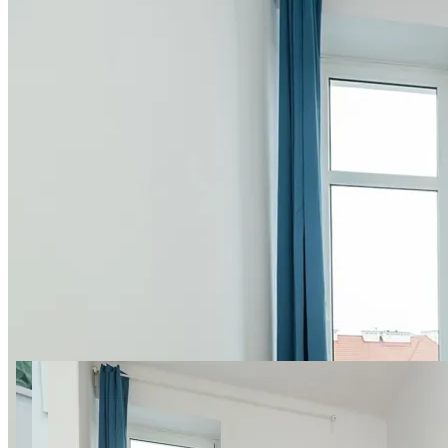
18 zdjęć
004 Mokotowska Apt. 10
ROOM SuperApart