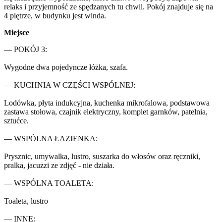
relaks i przyjemność ze spędzanych tu chwil. Pokój znajduje się na 
4 piętrze, w budynku jest winda.
Miejsce
— POKÓJ 3:

Wygodne dwa pojedyncze łóżka, szafa.

— KUCHNIA W CZĘŚCI WSPÓLNEJ:

Lodówka, płyta indukcyjna, kuchenka mikrofalowa, podstawowa 
zastawa stołowa, czajnik elektryczny, komplet garnków, patelnia, 
sztućce.

— WSPÓLNA ŁAZIENKA:

Prysznic, umywalka, lustro, suszarka do włosów oraz ręczniki, 
pralka, jacuzzi ze zdjęć - nie działa.

— WSPÓLNA TOALETA:

Toaleta, lustro

— INNE: 
