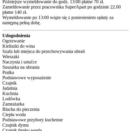
Późniejsze wymeldowanie do godz. 13:00 płatne 70 zł.

Zameldowanie przez pracownika SuperApart po godzinie 22.00 
płatne 140 zł.

Wymeldowanie po 13:00 wiąże się z poniesieniem opłaty za 
następną pełną dobę.
Udogodnienia
Ogrzewanie
Kieliszki do wina
Szafa lub miejsca do przechowywania ubrań
Wieszaki
Naczynia i sztućce
Suszarka na ubrania
Pralka
Podstawowe wyposażenie
Czajnik
Jadalnia
Kuchnia
Lodówka
Zamrażarka
Blacha do pieczenia
Ciepła woda
Podstawowe przybory kuchenne
Czujnik dymu
Czujnik tlenku węgla