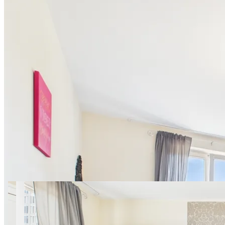
20 zdjęć
003 Aleje Jerozolimskie 155
ROOM SuperApart