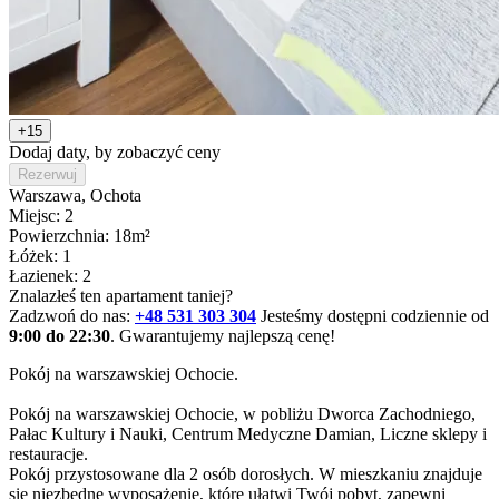
+15
Dodaj daty, by zobaczyć ceny
Rezerwuj
Warszawa
, Ochota
Miejsc: 2
Powierzchnia: 18m²
Łóżek: 1
Łazienek: 2
Znalazłeś ten apartament taniej?
Zadzwoń do nas:
+48 531 303 304
Jesteśmy dostępni codziennie od
9:00 do 22:30
. Gwarantujemy najlepszą cenę!
Pokój na warszawskiej Ochocie.

Pokój na warszawskiej Ochocie, w pobliżu Dworca Zachodniego, 
Pałac Kultury i Nauki, Centrum Medyczne Damian, Liczne sklepy i 
restauracje. 

Pokój przystosowane dla 2 osób dorosłych. W mieszkaniu znajduje 
się niezbędne wyposażenie, które ułatwi Twój pobyt, zapewni 