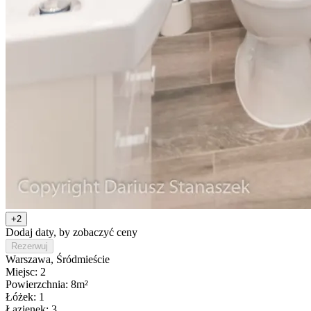
+2
Dodaj daty, by zobaczyć ceny
Rezerwuj
Warszawa
, Śródmieście
Miejsc: 2
Powierzchnia: 8m²
Łóżek: 1
Łazienek: 3