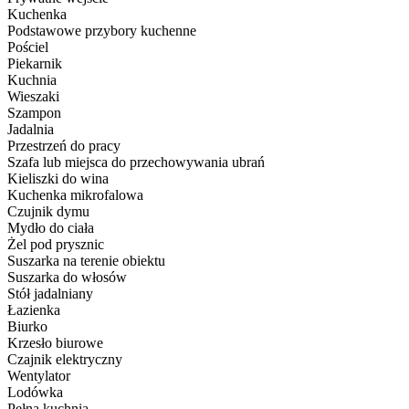
Kuchenka
Podstawowe przybory kuchenne
Pościel
Piekarnik
Kuchnia
Wieszaki
Szampon
Jadalnia
Przestrzeń do pracy
Szafa lub miejsca do przechowywania ubrań
Kieliszki do wina
Kuchenka mikrofalowa
Czujnik dymu
Mydło do ciała
Żel pod prysznic
Suszarka na terenie obiektu
Suszarka do włosów
Stół jadalniany
Łazienka
Biurko
Krzesło biurowe
Czajnik elektryczny
Wentylator
Lodówka
Pełna kuchnia