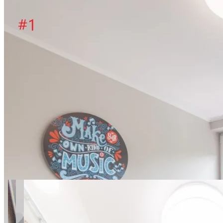
7 zdjęć
Gamerskiego 3 pokój 1
SuperApart