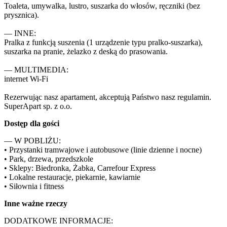
Toaleta, umywalka, lustro, suszarka do włosów, ręczniki (bez 
prysznica).

— INNE:

Pralka z funkcją suszenia (1 urządzenie typu pralko-suszarka), 
suszarka na pranie, żelazko z deską do prasowania.

— MULTIMEDIA:

internet Wi-Fi 

Rezerwując nasz apartament, akceptują Państwo nasz regulamin.

SuperApart sp. z o.o.
Dostęp dla gości
— W POBLIŻU:

• Przystanki tramwajowe i autobusowe (linie dzienne i nocne)

• Park, drzewa, przedszkole

• Sklepy: Biedronka, Żabka, Carrefour Express

• Lokalne restauracje, piekarnie, kawiarnie

• Siłownia i fitness
Inne ważne rzeczy
DODATKOWE INFORMACJE:
