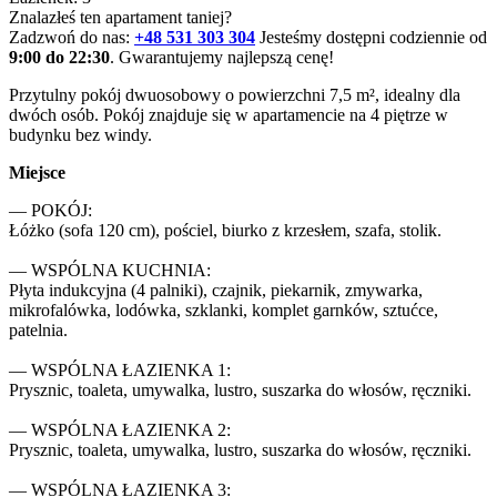
Znalazłeś ten apartament taniej?
Zadzwoń do nas:
+48 531 303 304
Jesteśmy dostępni codziennie od
9:00 do 22:30
. Gwarantujemy najlepszą cenę!
Przytulny pokój dwuosobowy o powierzchni 7,5 m², idealny dla 
dwóch osób. Pokój znajduje się w apartamencie na 4 piętrze w 
budynku bez windy.
Miejsce
— POKÓJ:

Łóżko (sofa 120 cm), pościel, biurko z krzesłem, szafa, stolik.

— WSPÓLNA KUCHNIA:

Płyta indukcyjna (4 palniki), czajnik, piekarnik, zmywarka, 
mikrofalówka, lodówka, szklanki, komplet garnków, sztućce, 
patelnia.

— WSPÓLNA ŁAZIENKA 1:

Prysznic, toaleta, umywalka, lustro, suszarka do włosów, ręczniki.

— WSPÓLNA ŁAZIENKA 2:

Prysznic, toaleta, umywalka, lustro, suszarka do włosów, ręczniki.

— WSPÓLNA ŁAZIENKA 3:
