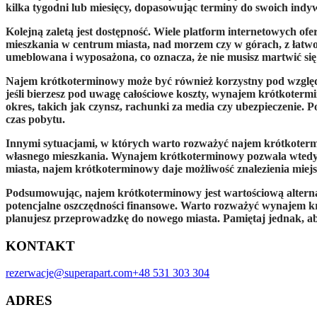
kilka tygodni lub miesięcy, dopasowując terminy do swoich indy
Kolejną zaletą jest dostępność. Wiele platform internetowych of
mieszkania w centrum miasta, nad morzem czy w górach, z łatwo
umeblowana i wyposażona, co oznacza, że nie musisz martwić si
Najem krótkoterminowy może być również korzystny pod względ
jeśli bierzesz pod uwagę całościowe koszty, wynajem krótkoter
okres, takich jak czynsz, rachunki za media czy ubezpieczenie
czas pobytu.
Innymi sytuacjami, w których warto rozważyć najem krótkotermi
własnego mieszkania. Wynajem krótkoterminowy pozwala wtedy zn
miasta, najem krótkoterminowy daje możliwość znalezienia miejs
Podsumowując, najem krótkoterminowy jest wartościową alterna
potencjalne oszczędności finansowe. Warto rozważyć wynajem kr
planujesz przeprowadzkę do nowego miasta. Pamiętaj jednak, aby
KONTAKT
rezerwacje@superapart.com
+48 531 303 304
ADRES