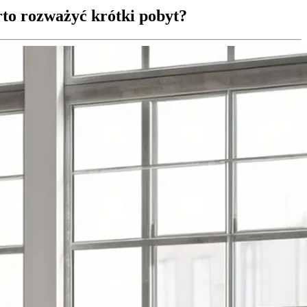
to rozważyć krótki pobyt?