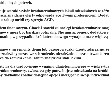
widualnych potrzeb.
eruje szeroki wybór krótkoterminowych lokali mieszkalnych w różny
ścią znajdziesz oferty odpowiadające Twoim preferencjom. Dodat
ę o zakup mebli czy sprzętu AGD.
em finansowym. Chociaż stawki za noclegi krótkoterminowe mog
minowy może być bardziej opłacalny. Nie musisz ponosić dodatkow
. Ponadto, w przypadku krótkoterminowego wynajmu masz większą ko
nowy, są remonty domu lub przeprowadzki. Często zdarza się, że
aleźć tymczasowe schronienie, niezależnie od czasu trwania rem
ca do zamieszkania, zanim znajdziesz stałe lokum.
tywą dla tradycyjnego wynajmu długoterminowego w wielu sytuacj
ótkoterminowy, zwłaszcza gdy potrzebujesz mieszkania na krótki 
 dokładnie zbadać dostępne opcje i uwzględnić swoje indywidualn