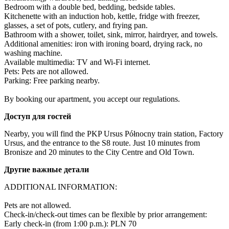
Bedroom with a double bed, bedding, bedside tables.

Kitchenette with an induction hob, kettle, fridge with freezer, 
glasses, a set of pots, cutlery, and frying pan.

Bathroom with a shower, toilet, sink, mirror, hairdryer, and towels.

Additional amenities: iron with ironing board, drying rack, no 
washing machine.

Available multimedia: TV and Wi-Fi internet.

Pets: Pets are not allowed.

Parking: Free parking nearby.

By booking our apartment, you accept our regulations.
Доступ для гостей
Nearby, you will find the PKP Ursus Północny train station, Factory 
Ursus, and the entrance to the S8 route. Just 10 minutes from 
Bronisze and 20 minutes to the City Centre and Old Town.
Другие важные детали
ADDITIONAL INFORMATION:

Pets are not allowed.

Check-in/check-out times can be flexible by prior arrangement:

Early check-in (from 1:00 p.m.): PLN 70 
