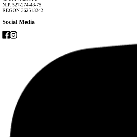
NIP. 527-274-48-75 
REGON 362513242 
Social Media