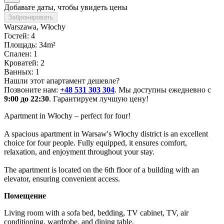
Добавьте даты, чтобы увидеть цены
Забронировать
Warszawa
, Włochy
Гостей: 4
Площадь: 34m²
Спален: 1
Кроватей: 2
Ванных: 1
Нашли этот апартамент дешевле?
Позвоните нам:
+48 531 303 304
. Мы доступны ежедневно с
9:00 до 22:30
. Гарантируем лучшую цену!
Apartment in Włochy – perfect for four!

A spacious apartment in Warsaw's Włochy district is an excellent 
choice for four people. Fully equipped, it ensures comfort, 
relaxation, and enjoyment throughout your stay.

The apartment is located on the 6th floor of a building with an 
elevator, ensuring convenient access.
Помещение
Living room with a sofa bed, bedding, TV cabinet, TV, air 
conditioning, wardrobe, and dining table.
