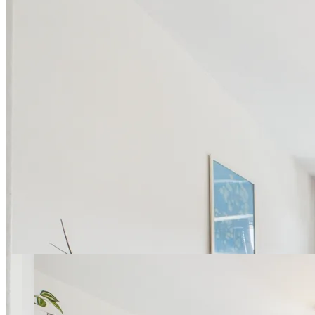
18 фото
Kochanowskiego - Comfort
Room II