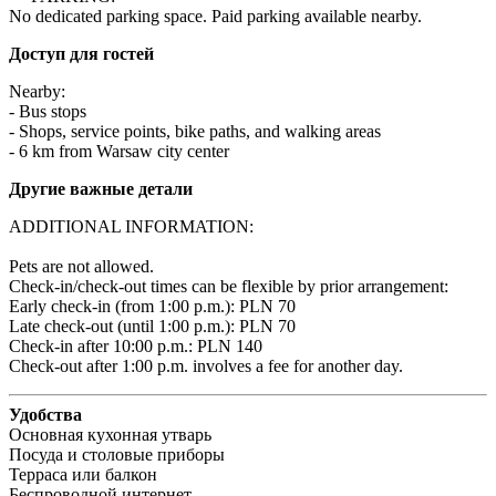
No dedicated parking space. Paid parking available nearby.
Доступ для гостей
Nearby:

- Bus stops

- Shops, service points, bike paths, and walking areas

- 6 km from Warsaw city center
Другие важные детали
ADDITIONAL INFORMATION:

Pets are not allowed.

Check-in/check-out times can be flexible by prior arrangement:

Early check-in (from 1:00 p.m.): PLN 70 

Late check-out (until 1:00 p.m.): PLN 70 

Check-in after 10:00 p.m.: PLN 140 

Check-out after 1:00 p.m. involves a fee for another day.
Удобства
Основная кухонная утварь
Посуда и столовые приборы
Терраса или балкон
Беспроводной интернет