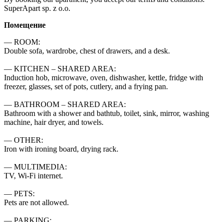
SuperApart sp. z o.o.
Помещение
— ROOM:

Double sofa, wardrobe, chest of drawers, and a desk.

— KITCHEN – SHARED AREA:

Induction hob, microwave, oven, dishwasher, kettle, fridge with 
freezer, glasses, set of pots, cutlery, and a frying pan.

— BATHROOM – SHARED AREA:

Bathroom with a shower and bathtub, toilet, sink, mirror, washing 
machine, hair dryer, and towels.

— OTHER:

Iron with ironing board, drying rack.

— MULTIMEDIA:

TV, Wi-Fi internet.

— PETS:

Pets are not allowed.

— PARKING:
