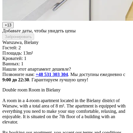
+13
Добавьте даты, чтобы увидеть цены
Забронировать
Warszawa
, Bielany
Гостей: 2
Площадь: 13m²
Кроватей: 1
Ванных: 1
Нашли этот апартамент дешевле?
Позвоните нам:
+48 531 303 304
. Мы доступны ежедневно с
9:00 до 22:30
. Гарантируем лучшую цену!
Double room Room in Bielany

A room in a 4-room apartment located in the Bielany district of 
Warsaw, with a total area of 8 m². The apartment is equipped with 
everything you need to make your stay comfortable, relaxing, and 
enjoyable. It is situated on the 7th floor of a building with an 
elevator.

By booking our apartment, you accept our terms and conditions.
