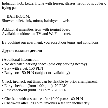
Induction hob, kettle, fridge with freezer, glasses, set of pots, cutlery, 
frying pan.

— BATHROOM:

Shower, toilet, sink, mirror, hairdryer, towels.

Additional amenities: iron with ironing board.

Available multimedia: TV and Wi-Fi internet.

By booking our apartment, you accept our terms and conditions.
Другие важные детали
ℹ️ Additional information:

• No dedicated parking space (paid city parking nearby)

• Stay with a pet: 150 PLN

• Baby cot: 150 PLN (subject to availability)

Check-in/check-out times can be flexible by prior arrangement:

• Early check-in (from 1:00 p.m.): 70 PLN

• Late check-out (until 1:00 p.m.): 70 PLN

• Check-in with assistance after 10:00 p.m.: 140 PLN

• Check-out after 1:00 p.m. involves a fee for another day