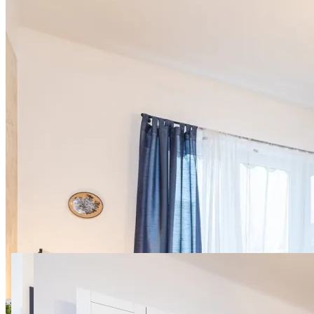
14 фото
Tarchomińska 6 SuperApart