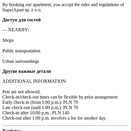
By booking our apartment, you accept the rules and regulations of 
SuperApart sp. z o.o.
Доступ для гостей
— NEARBY:

Shops

Public transportation

Urban surroundings
Другие важные детали
ADDITIONAL INFORMATION:

Pets are not allowed.

Check-in/check-out times can be flexible by prior arrangement:

Early check-in (from 1:00 p.m.): PLN 70 

Late check-out (until 1:00 p.m.): PLN 70 

Check-in after 10:00 p.m.: PLN 140 

Check-out after 1:00 p.m. involves a fee for another day.
Удобства