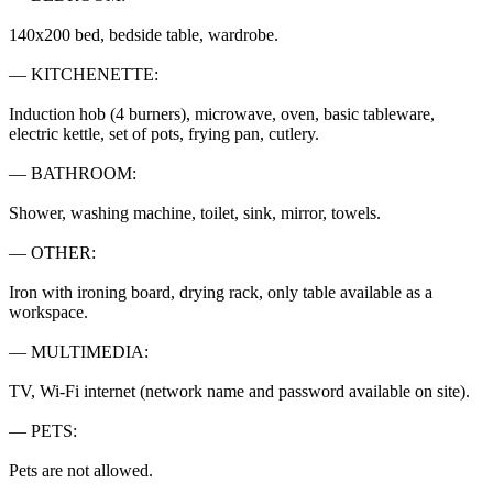
140x200 bed, bedside table, wardrobe.

— KITCHENETTE:

Induction hob (4 burners), microwave, oven, basic tableware, 
electric kettle, set of pots, frying pan, cutlery.

— BATHROOM:

Shower, washing machine, toilet, sink, mirror, towels.

— OTHER:

Iron with ironing board, drying rack, only table available as a 
workspace.

— MULTIMEDIA:

TV, Wi-Fi internet (network name and password available on site).

— PETS:

Pets are not allowed.
