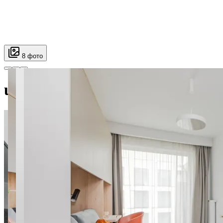
8 фото
ul. Urszuli Ledóchowskiej 36, M