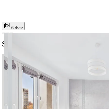
28 фото
Sosnowskiego SuperApart — co