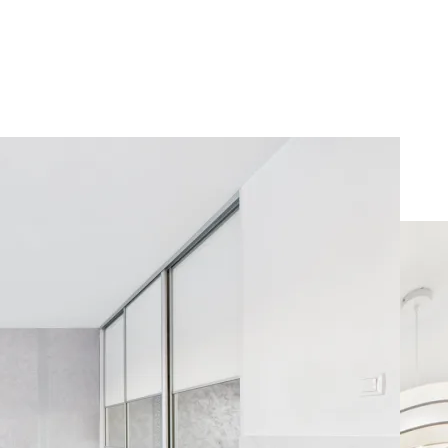
mfort on Ursynow