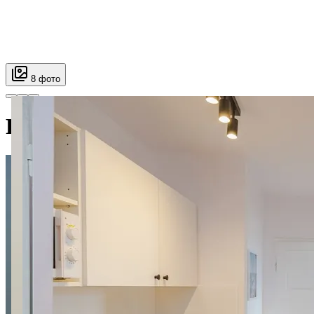
8 фото
Pokój w mieszkaniu współdzielo