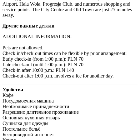
Airport, Hala Wola, Progresja Club, and numerous shopping and 
service points. The City Centre and Old Town are just 25 minutes 
away.
Другие важные детали
ADDITIONAL INFORMATION:

Pets are not allowed.

Check-in/check-out times can be flexible by prior arrangement:

Early check-in (from 1:00 p.m.): PLN 70 

Late check-out (until 1:00 p.m.): PLN 70 

Check-in after 10:00 p.m.: PLN 140 

Check-out after 1:00 p.m. involves a fee for another day.
Удобства
Кофе
Посудомоечная машина
Необходимые принадлежности
Разрешено длительное проживание
Основная кухонная утварь
Сушилка для одежды
Постельное бельё
Беспроводной интернет