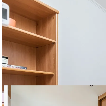
11 фото
Pirenejska 20 room 2
SuperApart