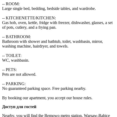
-- ROOM:

Large single bed, bedding, bedside tables, and wardrobe.

-- KITCHENETTE/KITCHEN:

Gas hob, oven, kettle, fridge with freezer, dishwasher, glasses, a set 
of pots, cutlery, and a frying pan.

-- BATHROOM:

Bathroom with shower and bathtub, toilet, washbasin, mirror, 
washing machine, hairdryer, and towels.

-- TOILET:

WC, washbasin.

-- PETS:

Pets are not allowed.

-- PARKING:

No guaranteed parking space. Free parking nearby.

By booking our apartment, you accept our house rules.
Доступ для гостей
Nearby, you will find the Bemowo metro station, Warsaw-Babice 