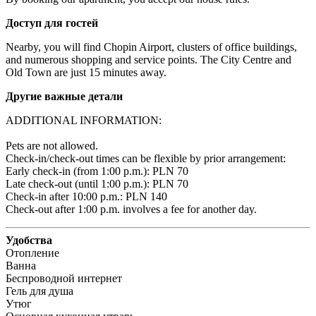
Доступ для гостей
Nearby, you will find Chopin Airport, clusters of office buildings, 
and numerous shopping and service points. The City Centre and 
Old Town are just 15 minutes away.
Другие важные детали
ADDITIONAL INFORMATION:

Pets are not allowed.

Check-in/check-out times can be flexible by prior arrangement:

Early check-in (from 1:00 p.m.): PLN 70 

Late check-out (until 1:00 p.m.): PLN 70 

Check-in after 10:00 p.m.: PLN 140 

Check-out after 1:00 p.m. involves a fee for another day.
Удобства
Отопление
Ванна
Беспроводной интернет
Гель для душа
Утюг