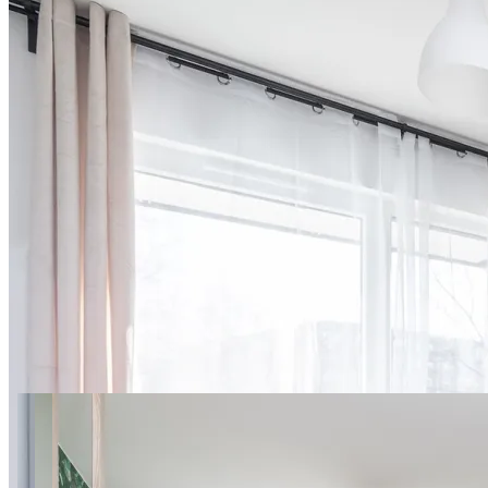
11 фото
Nowy Służewiec apt.17C
SuperApart