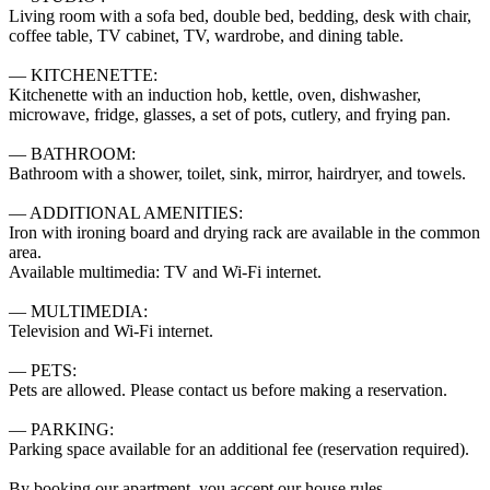
Living room with a sofa bed, double bed, bedding, desk with chair, 
coffee table, TV cabinet, TV, wardrobe, and dining table.

— KITCHENETTE:

Kitchenette with an induction hob, kettle, oven, dishwasher, 
microwave, fridge, glasses, a set of pots, cutlery, and frying pan.

— BATHROOM:

Bathroom with a shower, toilet, sink, mirror, hairdryer, and towels.

— ADDITIONAL AMENITIES:

Iron with ironing board and drying rack are available in the common 
area.

Available multimedia: TV and Wi-Fi internet.

— MULTIMEDIA:

Television and Wi-Fi internet.

— PETS:

Pets are allowed. Please contact us before making a reservation.

— PARKING:

Parking space available for an additional fee (reservation required).

By booking our apartment, you accept our house rules.