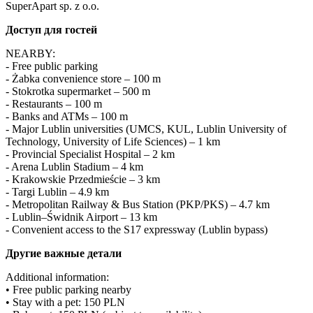
SuperApart sp. z o.o.
Доступ для гостей
NEARBY:

- Free public parking

- Żabka convenience store – 100 m

- Stokrotka supermarket – 500 m

- Restaurants – 100 m

- Banks and ATMs – 100 m

- Major Lublin universities (UMCS, KUL, Lublin University of 
Technology, University of Life Sciences) – 1 km

- Provincial Specialist Hospital – 2 km

- Arena Lublin Stadium – 4 km

- Krakowskie Przedmieście – 3 km

- Targi Lublin – 4.9 km

- Metropolitan Railway & Bus Station (PKP/PKS) – 4.7 km

- Lublin–Świdnik Airport – 13 km

- Convenient access to the S17 expressway (Lublin bypass)
Другие важные детали
Additional information:

• Free public parking nearby

• Stay with a pet: 150 PLN
