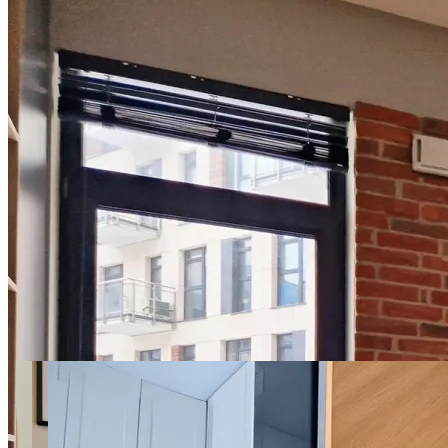
16 фото
SuperApart Nałęczowska
modern studio with balcony