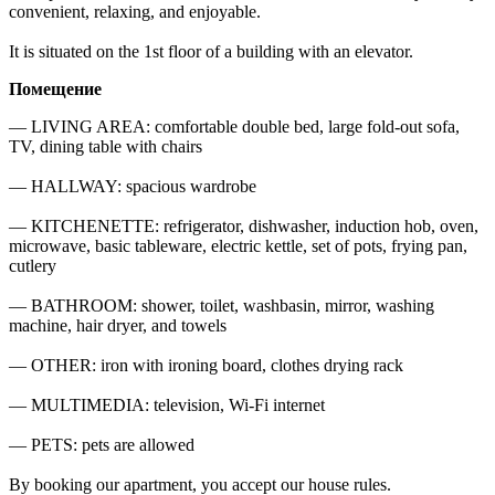
convenient, relaxing, and enjoyable.

It is situated on the 1st floor of a building with an elevator.
Помещение
— LIVING AREA: comfortable double bed, large fold-out sofa, 
TV, dining table with chairs

— HALLWAY: spacious wardrobe

— KITCHENETTE: refrigerator, dishwasher, induction hob, oven, 
microwave, basic tableware, electric kettle, set of pots, frying pan, 
cutlery

— BATHROOM: shower, toilet, washbasin, mirror, washing 
machine, hair dryer, and towels

— OTHER: iron with ironing board, clothes drying rack

— MULTIMEDIA: television, Wi-Fi internet

— PETS: pets are allowed

By booking our apartment, you accept our house rules.
