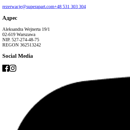
rezerwacje@superapart.com
+48 531 303 304
Адрес
Aleksandra Wejnerta 19/1 
02-619 Warszawa 
NIP. 527-274-48-75 
REGON 362513242 
Social Media