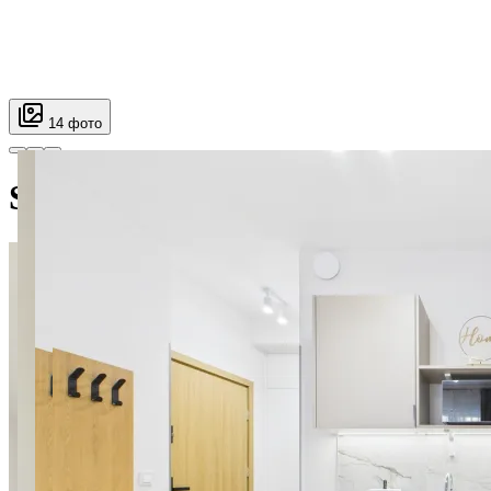
14 фото
SuperApart Marywilska 52 Stud