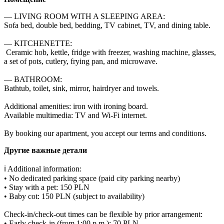
— LIVING ROOM WITH A SLEEPING AREA:

Sofa bed, double bed, bedding, TV cabinet, TV, and dining table.

— KITCHENETTE:

 Ceramic hob, kettle, fridge with freezer, washing machine, glasses, 
a set of pots, cutlery, frying pan, and microwave.

— BATHROOM:

Bathtub, toilet, sink, mirror, hairdryer and towels.

Additional amenities: iron with ironing board.

Available multimedia: TV and Wi-Fi internet.

By booking our apartment, you accept our terms and conditions.
Другие важные детали
ℹ️ Additional information:

• No dedicated parking space (paid city parking nearby)

• Stay with a pet: 150 PLN

• Baby cot: 150 PLN (subject to availability)

Check-in/check-out times can be flexible by prior arrangement:

• Early check-in (from 1:00 p.m.): 70 PLN
