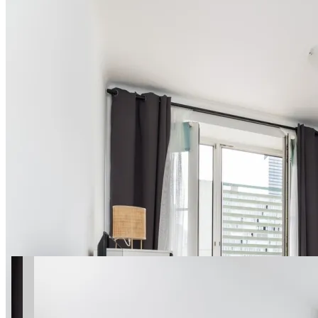
20 фото
Marszałkowska 138
SuperApart