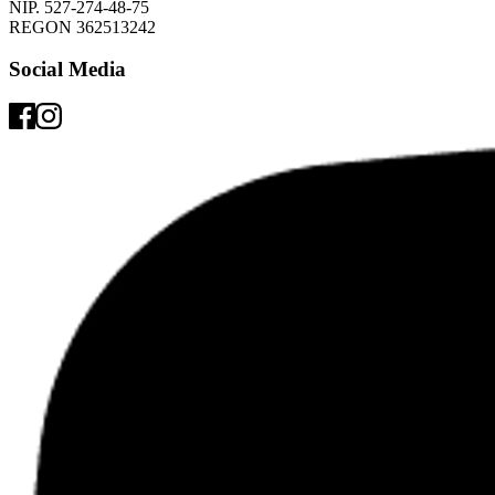
NIP. 527-274-48-75 
REGON 362513242 
Social Media