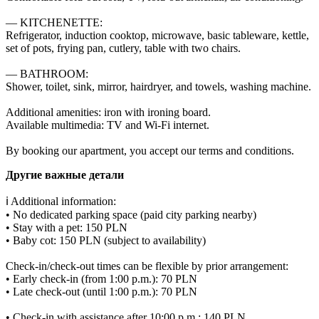
— KITCHENETTE:

Refrigerator, induction cooktop, microwave, basic tableware, kettle, 
set of pots, frying pan, cutlery, table with two chairs.

— BATHROOM:

Shower, toilet, sink, mirror, hairdryer, and towels, washing machine.

Additional amenities: iron with ironing board.

Available multimedia: TV and Wi-Fi internet.

By booking our apartment, you accept our terms and conditions.
Другие важные детали
ℹ️ Additional information:

• No dedicated parking space (paid city parking nearby)

• Stay with a pet: 150 PLN

• Baby cot: 150 PLN (subject to availability)

Check-in/check-out times can be flexible by prior arrangement:

• Early check-in (from 1:00 p.m.): 70 PLN

• Late check-out (until 1:00 p.m.): 70 PLN

• Check-in with assistance after 10:00 p.m.: 140 PLN
