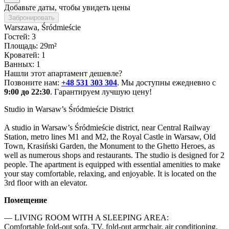
Добавьте даты, чтобы увидеть цены
Забронировать
Warszawa
, Śródmieście
Гостей: 3
Площадь: 29m²
Кроватей: 1
Ванных: 1
Нашли этот апартамент дешевле?
Позвоните нам:
+48 531 303 304
. Мы доступны ежедневно с
9:00 до 22:30
. Гарантируем лучшую цену!
Studio in Warsaw’s Śródmieście District

A studio in Warsaw’s Śródmieście district, near Central Railway 
Station, metro lines M1 and M2, the Royal Castle in Warsaw, Old 
Town, Krasiński Garden, the Monument to the Ghetto Heroes, as 
well as numerous shops and restaurants. The studio is designed for 2 
people. The apartment is equipped with essential amenities to make 
your stay comfortable, relaxing, and enjoyable. It is located on the 
3rd floor with an elevator.
Помещение
— LIVING ROOM WITH A SLEEPING AREA:

Comfortable fold-out sofa, TV, fold-out armchair, air conditioning.
