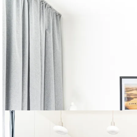
10 фото
Jana Pawła II 36 SuperApart