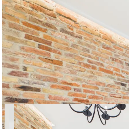
22 фото
Grójecka SuperApart — near
Plac Zawiszy