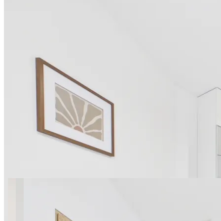
15 фото
Giserska Mini Studio B near
Factory Ursus