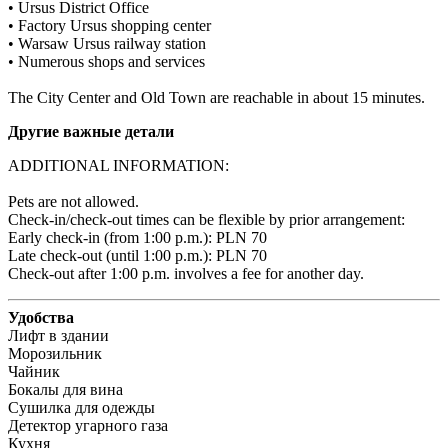
• Ursus District Office

• Factory Ursus shopping center 

• Warsaw Ursus railway station 

• Numerous shops and services

The City Center and Old Town are reachable in about 15 minutes.
Другие важные детали
ADDITIONAL INFORMATION:

Pets are not allowed.

Check-in/check-out times can be flexible by prior arrangement:

Early check-in (from 1:00 p.m.): PLN 70 

Late check-out (until 1:00 p.m.): PLN 70 

Check-out after 1:00 p.m. involves a fee for another day.
Удобства
Лифт в здании
Морозильник
Чайник
Бокалы для вина
Сушилка для одежды
Детектор угарного газа
Кухня