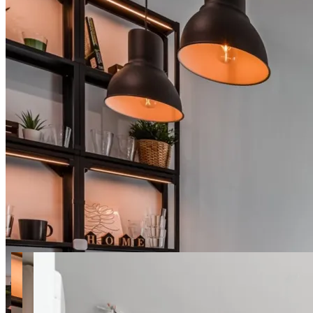
25 фото
Flisykowskiego 13 Gdańsk
SuperApart