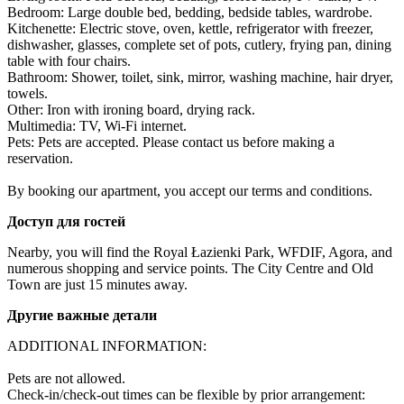
Bedroom: Large double bed, bedding, bedside tables, wardrobe.

Kitchenette: Electric stove, oven, kettle, refrigerator with freezer, 
dishwasher, glasses, complete set of pots, cutlery, frying pan, dining 
table with four chairs.

Bathroom: Shower, toilet, sink, mirror, washing machine, hair dryer, 
towels.

Other: Iron with ironing board, drying rack.

Multimedia: TV, Wi-Fi internet.

Pets: Pets are accepted. Please contact us before making a 
reservation.

By booking our apartment, you accept our terms and conditions.
Доступ для гостей
Nearby, you will find the Royal Łazienki Park, WFDIF, Agora, and 
numerous shopping and service points. The City Centre and Old 
Town are just 15 minutes away.
Другие важные детали
ADDITIONAL INFORMATION:

Pets are not allowed.

Check-in/check-out times can be flexible by prior arrangement:
