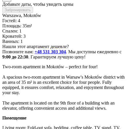
Добавьте даты, чтобы увидеть цены
Забронировать
Warszawa
, Mokotów
Гостей: 4
Площадь: 35m²
Спален: 1
Кроватей: 3
Ванных: 1
Нашли этот апартамент дешевле?
Позвоните нам:
+48 531 303 304
. Мы доступны ежедневно с
9:00 до 22:30
. Гарантируем лучшую цену!
Two-room apartment in Mokotów – perfect for four!

A spacious two-room apartment in Warsaw's Mokotów district with 
an area of 35 m² is an excellent choice for four people. Fully 
equipped, it ensures comfort, relaxation, and enjoyment throughout 
your stay.

The apartment is located on the 9th floor of a building with an 
elevator, offering convenient access and additional views.
Помещение
Living room: Fold-out sofa, bedding, coffee table, TV stand, TV.
